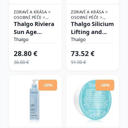
ZDRAVÍ A KRÁSA >
ZDRAVÍ A KRÁSA >
OSOBNÍ PÉČE >
OSOBNÍ PÉČE >
KOSMETIKA > PÉČE
Thalgo Riviera
KOSMETIKA > PÉČE
Thalgo Silicium
O PLEŤ
O PLEŤ
Sun Age
Lifting and
Protect
Firming Night
Thalgo
Thalgo
Melting Fluid
Care nočný
28.80 €
73.52 €
SPF30
liftingový a
36.00 €
91.90 €
protivráskový
spevňujúci
fluid na
krém 50 ml
predĺženie
-20%
-20%
doby opálenia
SPF 50 50 ml