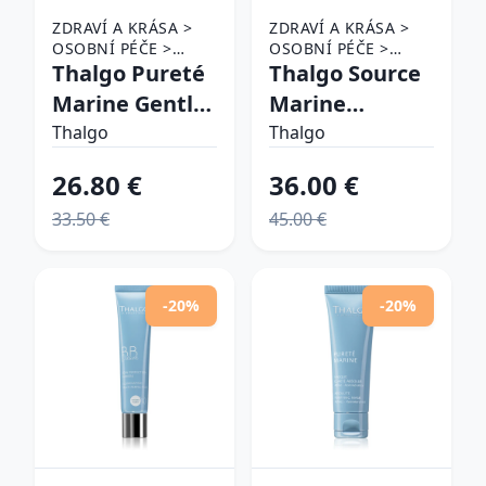
ZDRAVÍ A KRÁSA >
ZDRAVÍ A KRÁSA >
OSOBNÍ PÉČE >
OSOBNÍ PÉČE >
KOSMETIKA > PÉČE
Thalgo Pureté
KOSMETIKA > PÉČE
Thalgo Source
O PLEŤ > ČISTICÍ
O PLEŤ
Marine Gentle
Marine
PLEŤOVÉ PŘÍPRAVKY
Purifying Gel
Hydrating
Thalgo
Thalgo
jemný čistiaci
Cooling Gel-
26.80 €
36.00 €
gél pre mastnú
Cream
33.50 €
45.00 €
a zmiešanú
hydratačný
pleť 200 ml
gélový krém s
chladivým
-20%
-20%
účinkom
náhradná
náplň 50 ml