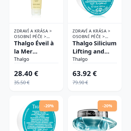
ZDRAVÍ A KRÁSA >
ZDRAVÍ A KRÁSA >
OSOBNÍ PÉČE >
OSOBNÍ PÉČE >
KOSMETIKA > PÉČE
Thalgo Éveil à
KOSMETIKA > PÉČE
Thalgo Silicium
O PLEŤ >
O PLEŤ
la Mer
Lifting and
ODLIČOVAČE
Cleansing Gel
Firming Cream
Thalgo
Thalgo
Oil odličovací
liftingový
28.40 €
63.92 €
čistiaci gél s
krém so
35.50 €
79.90 €
olejom 125 ml
spevňujúcim
účinkom
náhradná
-20%
-20%
náplň 50 ml