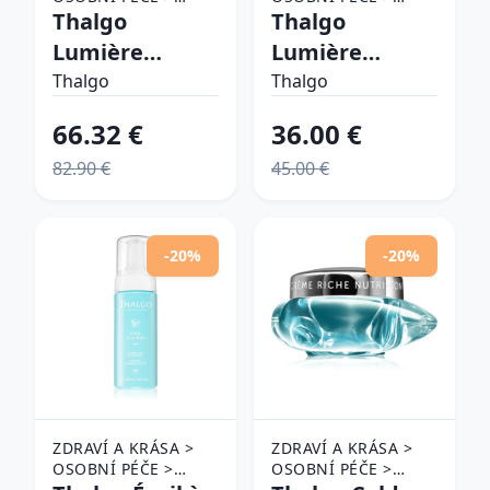
KOSMETIKA > PÉČE
Thalgo
KOSMETIKA > PÉČE
Thalgo
O PLEŤ
O PLEŤ > ČISTICÍ
Lumière
Lumière
PLEŤOVÉ PŘÍPRAVKY
Marine
Marine
Thalgo
Thalgo
rozjasňujúci
rozjasňujúca
66.32 €
36.00 €
krém proti
pleťová voda
82.90 €
45.00 €
pigmentovým
proti
škvrnám 50 ml
pigmentovým
škvrnám 125
-20%
-20%
ml
ZDRAVÍ A KRÁSA >
ZDRAVÍ A KRÁSA >
OSOBNÍ PÉČE >
OSOBNÍ PÉČE >
KOSMETIKA > PÉČE
KOSMETIKA > PÉČE