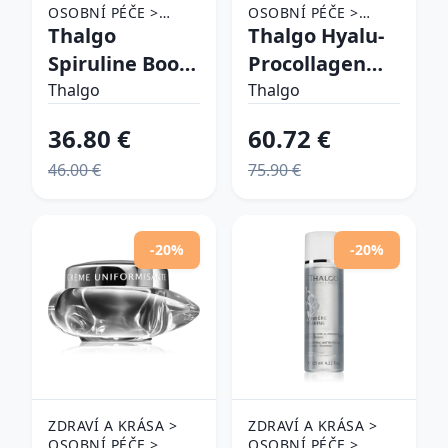
OSOBNÍ PÉČE >
OSOBNÍ PÉČE >
KOSMETIKA > PÉČE
Thalgo
KOSMETIKA > PÉČE
Thalgo Hyalu-
O PLEŤ
O PLEŤ
Spiruline Boost
Procollagen
Energizing Eye
Wrinkle
Thalgo
Thalgo
Gel
Correcting
36.80 €
60.72 €
energizujúci
Rich Cream
46.00 €
75.90 €
gél na očné
bohatý
okolie 15 ml
protivráskový
krém 50 ml
-20%
-20%
ZDRAVÍ A KRÁSA >
ZDRAVÍ A KRÁSA >
OSOBNÍ PÉČE >
OSOBNÍ PÉČE >