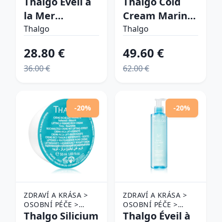
Thalgo Éveil à
Thalgo Cold
O PLEŤ >
O PLEŤ
la Mer
Cream Marine
ODLIČOVAČE
Foaming
Nutri-Comfort
Thalgo
Thalgo
Cleansing
Rich Cream
28.80 €
49.60 €
Lotion čistiaca
bohatý výživný
36.00 €
62.00 €
a odličovacia
krém pre
pena 150 ml
suchú pleť 50
ml
-20%
-20%
ZDRAVÍ A KRÁSA >
ZDRAVÍ A KRÁSA >
OSOBNÍ PÉČE >
OSOBNÍ PÉČE >
KOSMETIKA > PÉČE
Thalgo Silicium
KOSMETIKA > PÉČE
Thalgo Éveil à