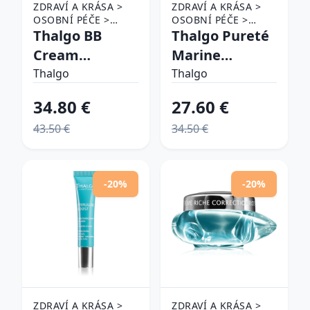
ZDRAVÍ A KRÁSA >
ZDRAVÍ A KRÁSA >
OSOBNÍ PÉČE >
OSOBNÍ PÉČE >
KOSMETIKA > PÉČE
Thalgo BB
KOSMETIKA > PÉČE
Thalgo Pureté
O PLEŤ
O PLEŤ > PLEŤOVÉ
Cream
Marine
MASKY
rozjasňujúci BB
Absolute
Thalgo
Thalgo
krém SPF 15
Purifying Mask
34.80 €
27.60 €
odtieň Ivory 40
hĺbkovo
43.50 €
34.50 €
ml
čistiaca
pleťová maska
pre mastnú a
-20%
-20%
zmiešanú pleť
40 ml
ZDRAVÍ A KRÁSA >
ZDRAVÍ A KRÁSA >