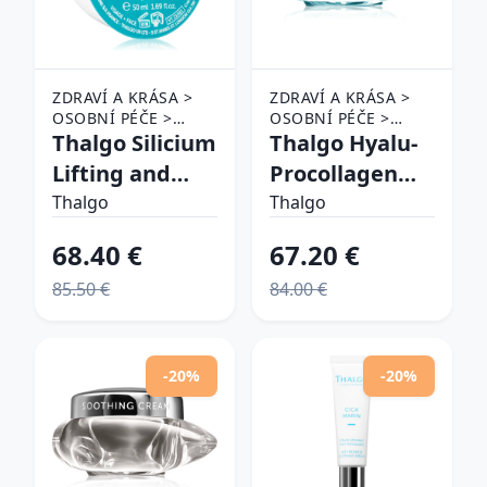
ZDRAVÍ A KRÁSA >
ZDRAVÍ A KRÁSA >
OSOBNÍ PÉČE >
OSOBNÍ PÉČE >
KOSMETIKA > PÉČE
Thalgo Silicium
KOSMETIKA > PÉČE
Thalgo Hyalu-
O PLEŤ
O PLEŤ
Lifting and
Procollagen
Firming Night
Correcting Gel-
Thalgo
Thalgo
Care nočný
Cream
68.40 €
67.20 €
liftingový a
hydratačný a
85.50 €
84.00 €
spevňujúci
vyhladrujúci
krém 50 ml
gelový krém s
matným
-20%
-20%
efektom 50 ml