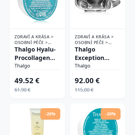
ZDRAVÍ A KRÁSA >
ZDRAVÍ A KRÁSA >
OSOBNÍ PÉČE >
OSOBNÍ PÉČE >
KOSMETIKA > PÉČE
Thalgo Hyalu-
KOSMETIKA > PÉČE
Thalgo
O PLEŤ
O PLEŤ
Procollagen
Exception
Correcting Gel-
Marine
Thalgo
Thalgo
Cream Refill
Redensifying
49.52 €
92.00 €
hydratačný a
Cream výživný
61.90 €
115.00 €
vyhladrujúci
krém pro
gelový krém s
obnovu
matným
hunosti pleti
-20%
-20%
efektom eco-
50 ml
refill 50 ml