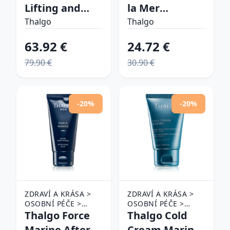
O PLEŤ
O PLEŤ
Lifting and
la Mer
Firming Rich
Beautifying
Thalgo
Thalgo
Cream bohatý
Tonic Lotion
63.92 €
24.72 €
krém s
revitalizačné
79.90 €
30.90 €
liftingovým
tonikum 200
efektom
ml
náhradná
-20%
-20%
náplň 50 ml
ZDRAVÍ A KRÁSA >
ZDRAVÍ A KRÁSA >
OSOBNÍ PÉČE >
OSOBNÍ PÉČE >
KOSMETIKA > PÉČE
Thalgo Force
KOSMETIKA > PÉČE
Thalgo Cold
O PLEŤ
O PLEŤ
Marine After-
Cream Marine