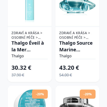
ZDRAVÍ A KRÁSA >
ZDRAVÍ A KRÁSA >
OSOBNÍ PÉČE >
OSOBNÍ PÉČE >
KOSMETIKA > PÉČE
Thalgo Éveil à
KOSMETIKA > PÉČE
Thalgo Source
O PLEŤ
O PLEŤ
la Mer
Marine
Reviving
Revitalising
Thalgo
Thalgo
Marine Mist
Night Cream
30.32 €
43.20 €
energizujúca
nočný
37.90 €
54.00 €
hydratačná
revitalizačný
pleťová hmla s
krém 50 ml
minerálmi 150
-20%
-20%
ml