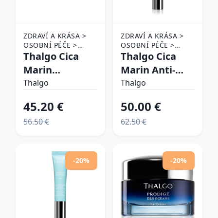
ZDRAVÍ A KRÁSA >
ZDRAVÍ A KRÁSA >
OSOBNÍ PÉČE >
OSOBNÍ PÉČE >
KOSMETIKA > PÉČE
Thalgo Cica
KOSMETIKA > PÉČE
Thalgo Cica
O PLEŤ
O PLEŤ
Marin
Marin Anti-
Soothing
Redness
Thalgo
Thalgo
Cream
Soothing
45.20 €
50.00 €
upokojujúci
Serum
56.50 €
62.50 €
krém pre
upokojujúce
citlivú pleť 50
sérum s
ml
prebiotikami
-20%
-20%
30 ml