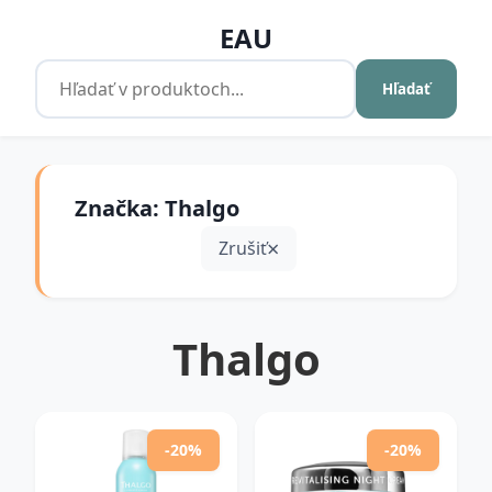
EAU
Hľadať
Značka: Thalgo
Zrušiť
Thalgo
-20%
-20%