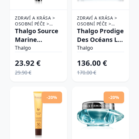
ZDRAVÍ A KRÁSA >
ZDRAVÍ A KRÁSA >
OSOBNÍ PÉČE >
OSOBNÍ PÉČE >
KOSMETIKA > PÉČE
Thalgo Source
KOSMETIKA > PÉČE
Thalgo Prodige
O PLEŤ
O PLEŤ
Marine
Des Océans La
Smoothing Eye
Crème
Thalgo
Thalgo
Care očná
regeneračný
23.92 €
136.00 €
starostlivosť
krém pre
29.90 €
170.00 €
pre
všetky typy
minimalizáciu
pleti 50 ml
jemných
-20%
-20%
vrások a
kontúr 15 ml