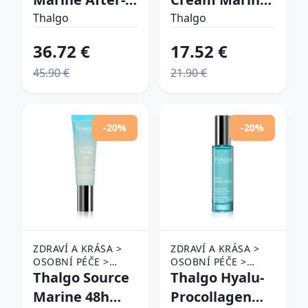
Shave Balm
Deeply
Thalgo
Thalgo
balzam po
Nourishing
36.72 €
17.52 €
holení bez
Hand Cream
45.90 €
21.90 €
alkoholu pre
výživný krém
mužov 75 ml
na ruky 50 ml
-20%
-20%
ZDRAVÍ A KRÁSA >
ZDRAVÍ A KRÁSA >
OSOBNÍ PÉČE >
OSOBNÍ PÉČE >
KOSMETIKA > PÉČE
Thalgo Source
KOSMETIKA > PÉČE
Thalgo Hyalu-
O PLEŤ
O PLEŤ
Marine 48h
Procollagen