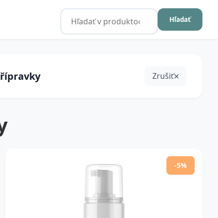
Hľadať
přípravky
Zrušiť
y
-5%