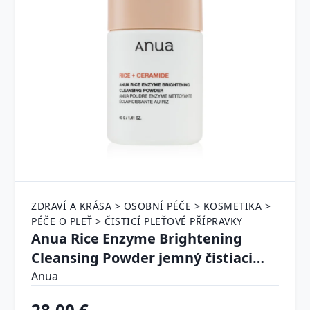
ZDRAVÍ A KRÁSA > OSOBNÍ PÉČE > KOSMETIKA >
PÉČE O PLEŤ > ČISTICÍ PLEŤOVÉ PŘÍPRAVKY
Anua Rice Enzyme Brightening
Cleansing Powder jemný čistiaci
púder na tvár 40 g
Anua
28.00 €