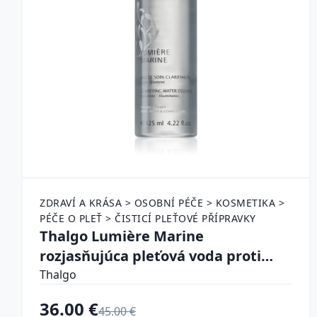
ZDRAVÍ A KRÁSA > OSOBNÍ PÉČE > KOSMETIKA >
PÉČE O PLEŤ > ČISTICÍ PLEŤOVÉ PŘÍPRAVKY
Thalgo Lumière Marine
rozjasňujúca pleťová voda proti
pigmentovým škvrnám 125 ml
Thalgo
36.00 €
45.00 €