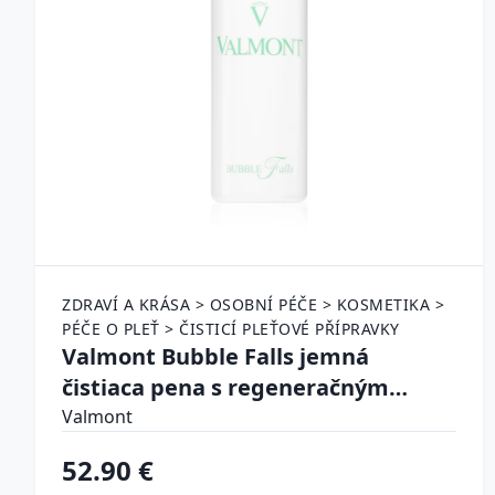
ZDRAVÍ A KRÁSA > OSOBNÍ PÉČE > KOSMETIKA >
PÉČE O PLEŤ > ČISTICÍ PLEŤOVÉ PŘÍPRAVKY
Valmont Bubble Falls jemná
čistiaca pena s regeneračným
účinkom 150 ml
Valmont
52.90 €