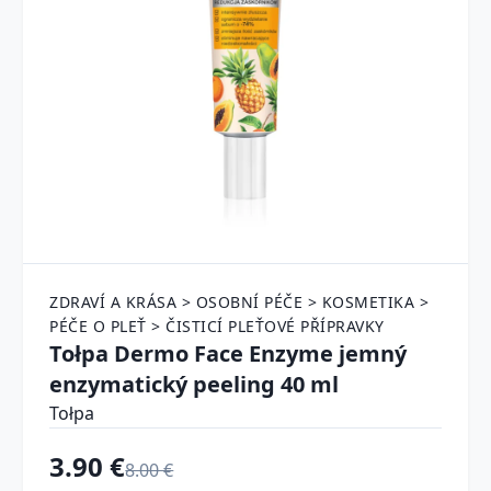
ZDRAVÍ A KRÁSA > OSOBNÍ PÉČE > KOSMETIKA >
PÉČE O PLEŤ > ČISTICÍ PLEŤOVÉ PŘÍPRAVKY
Tołpa Dermo Face Enzyme jemný
enzymatický peeling 40 ml
Tołpa
3.90 €
8.00 €