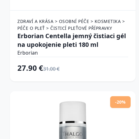
ZDRAVÍ A KRÁSA > OSOBNÍ PÉČE > KOSMETIKA >
PÉČE O PLEŤ > ČISTICÍ PLEŤOVÉ PŘÍPRAVKY
Erborian Centella jemný čistiaci gél
na upokojenie pleti 180 ml
Erborian
27.90 €
31.00 €
-20%