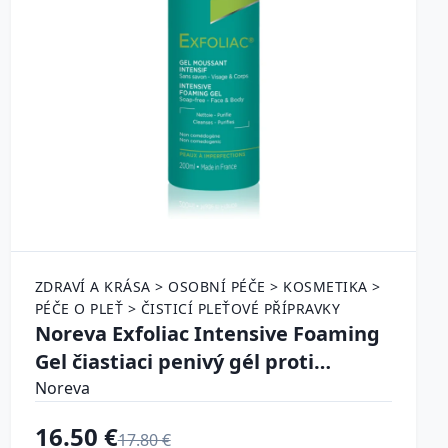
ZDRAVÍ A KRÁSA > OSOBNÍ PÉČE > KOSMETIKA >
PÉČE O PLEŤ > ČISTICÍ PLEŤOVÉ PŘÍPRAVKY
Noreva Exfoliac Intensive Foaming
Gel čiastiaci penivý gél proti
nedokonalostiam pleti 200 ml
Noreva
16.50 €
17.80 €