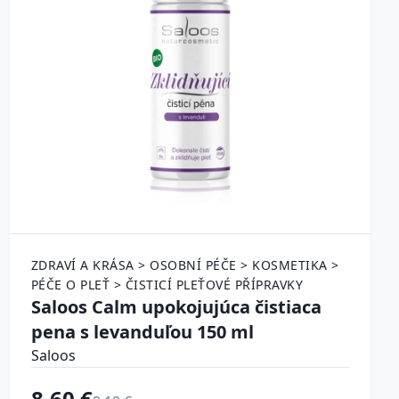
ZDRAVÍ A KRÁSA > OSOBNÍ PÉČE > KOSMETIKA >
PÉČE O PLEŤ > ČISTICÍ PLEŤOVÉ PŘÍPRAVKY
Saloos Calm upokojujúca čistiaca
pena s levanduľou 150 ml
Saloos
8.60 €