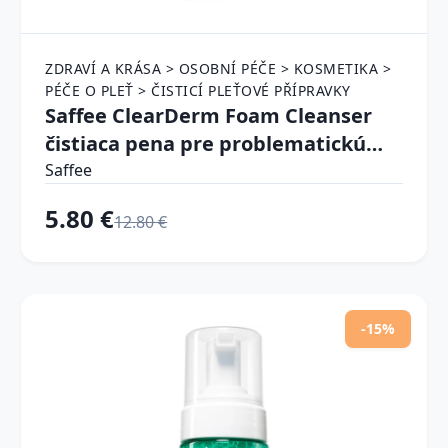
ZDRAVÍ A KRÁSA > OSOBNÍ PÉČE > KOSMETIKA >
PÉČE O PLEŤ > ČISTICÍ PLEŤOVÉ PŘÍPRAVKY
Saffee ClearDerm Foam Cleanser
čistiaca pena pre problematickú
pleť 200 ml
Saffee
5.80 €
12.80 €
-15%