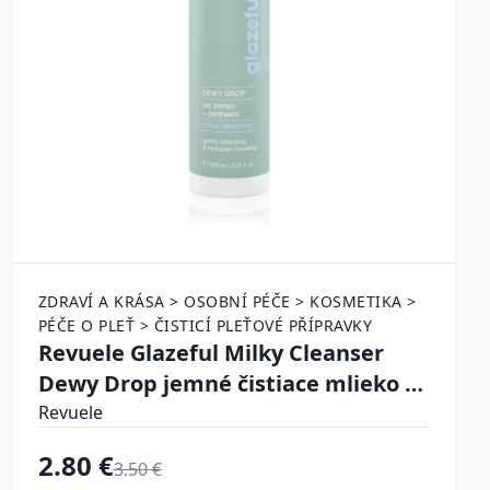
ZDRAVÍ A KRÁSA > OSOBNÍ PÉČE > KOSMETIKA >
PÉČE O PLEŤ > ČISTICÍ PLEŤOVÉ PŘÍPRAVKY
Revuele Glazeful Milky Cleanser
Dewy Drop jemné čistiace mlieko s
hydratačným účinkom 200 ml
Revuele
2.80 €
3.50 €