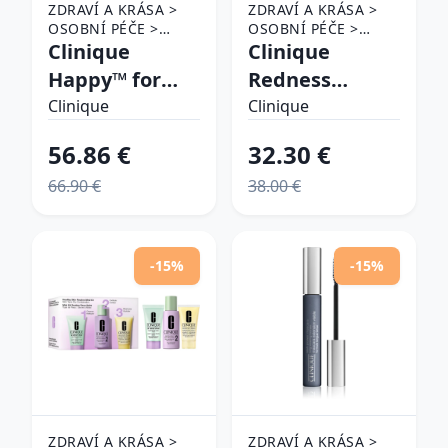
ZDRAVÍ A KRÁSA >
ZDRAVÍ A KRÁSA >
OSOBNÍ PÉČE >
OSOBNÍ PÉČE >
KOSMETIKA >
Clinique
KOSMETIKA > MAKE-
Clinique
PARFÉMY A
UP > MAKE-UP NA
Happy™ for
Redness
KOLÍNSKÉ VODY
OBLIČEJ A TVÁŘE >
Men toaletná
Solutions
Clinique
PUDRY
Clinique
voda pre
Instant Relief
56.86 €
32.30 €
mužov 100 ml
Mineral
66.90 €
38.00 €
Pressed
Powder With
Probiotic
-15%
-15%
Technology
kompaktný
púder pre
všetky typy
pleti 11.6 g
ZDRAVÍ A KRÁSA >
ZDRAVÍ A KRÁSA >