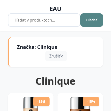
EAU
Hľadať
Značka: Clinique
Zrušiť
Clinique
-15%
-15%