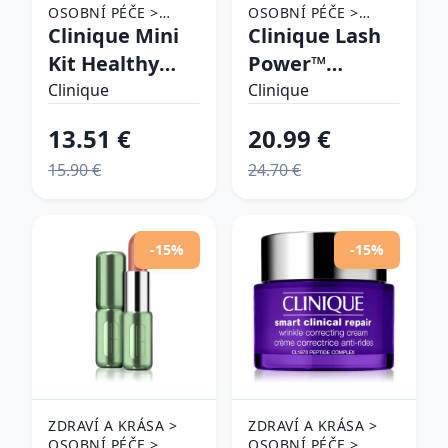
OSOBNÍ PÉČE >
OSOBNÍ PÉČE >
KOSMETIKA >
Clinique Mini
KOSMETIKA > MAKE-
Clinique Lash
KOSMETICKÉ SADY
UP > OČNÍ MAKE-UP
Kit Healthy
Power™
> ŘASENKY
Skin Routine
Mascara Long-
Clinique
Clinique
Skin Type 2
Wearing
13.51 €
20.99 €
darčeková
Formula
15.90 €
24.70 €
sada pre ženy
riasenka pre
predĺženie rias
odtieň 01 Black
-15%
-15%
Onyx 6 ml
ZDRAVÍ A KRÁSA >
ZDRAVÍ A KRÁSA >
OSOBNÍ PÉČE >
OSOBNÍ PÉČE >