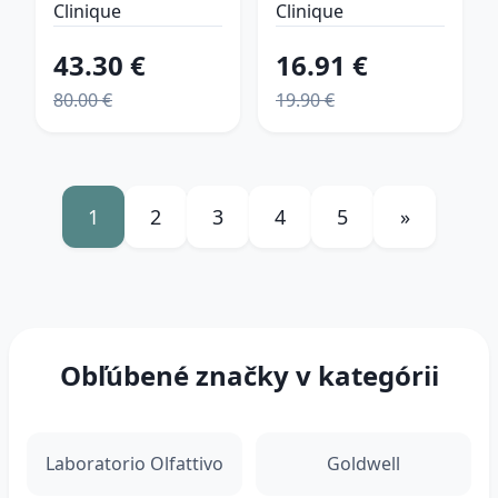
Lipstick + MS
Shadow™
Clinique
Clinique
100H sada
Single
43.30 €
16.91 €
Relaunch očné
80.00 €
19.90 €
tiene odtieň
Nude Rose -
Soft Matte 1,9
g
1
2
3
4
5
»
Obľúbené značky v kategórii
Laboratorio Olfattivo
Goldwell