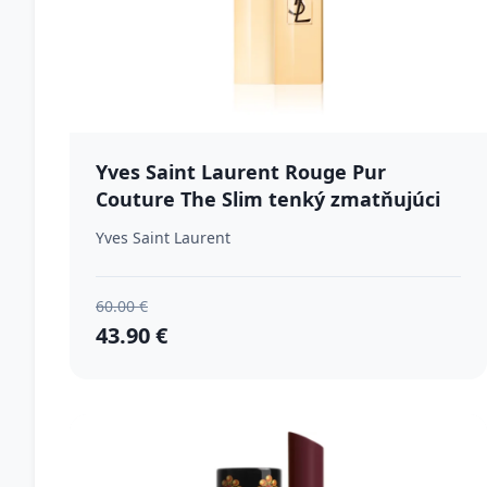
Yves Saint Laurent Rouge Pur
Couture The Slim tenký zmatňujúci
rúž s koženým efektom odtieň 38 2,2
Yves Saint Laurent
g
60.00 €
43.90 €