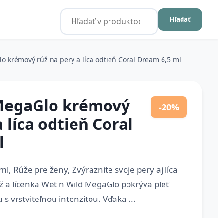
Hľadať
o krémový rúž na pery a líca odtieň Coral Dream 6,5 ml
MegaGlo krémový
-20%
 líca odtieň Coral
l
l, Rúže pre ženy, Zvýraznite svoje pery aj líca
 a lícenka Wet n Wild MegaGlo pokrýva pleť
 s vrstviteľnou intenzitou. Vďaka ...