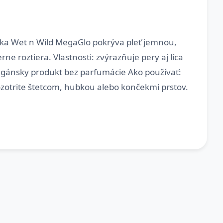
enka Wet n Wild MegaGlo pokrýva pleť jemnou,
e roztiera. Vlastnosti: zvýrazňuje pery aj líca
vegánsky produkt bez parfumácie Ako používať: