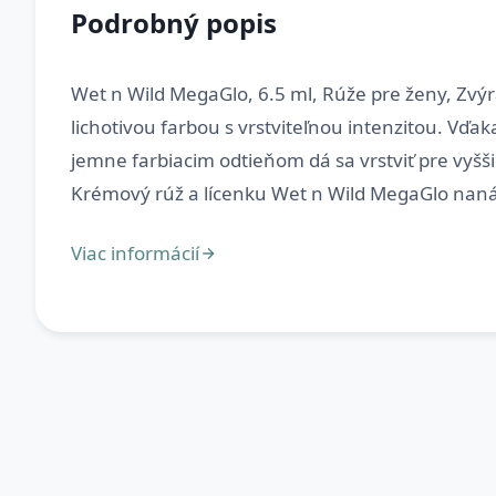
Podrobný popis
Wet n Wild MegaGlo, 6.5 ml, Rúže pre ženy, Zvýr
lichotivou farbou s vrstviteľnou intenzitou. Vďa
jemne farbiacim odtieňom dá sa vrstviť pre vyš