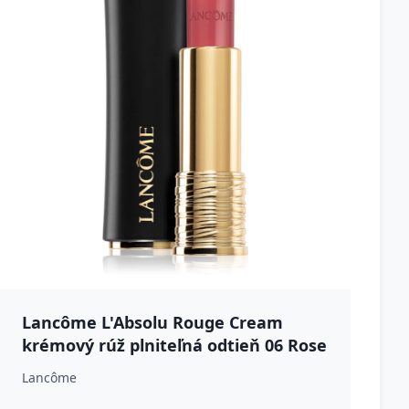
Lancôme L'Absolu Rouge Cream
krémový rúž plniteľná odtieň 06 Rose
Nu 3.4 g
Lancôme