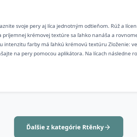
aznite svoje pery aj líca jednotným odtieňom. Rúž a líc
ka príjemnej krémovej textúre sa ľahko nanáša a rovnomern
šiu intenzitu farby má ľahkú krémovú textúru Zloženie: 
Ďalšie z kategórie Rtěnky