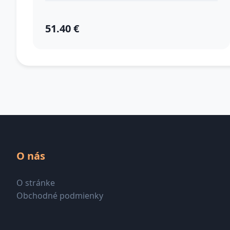
51.40 €
O nás
O stránke
Obchodné podmienky