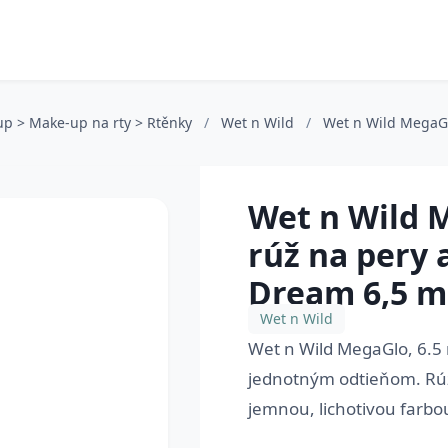
up > Make-up na rty > Rtěnky
/
Wet n Wild
/
Wet n Wild MegaGl
Wet n Wild 
rúž na pery a
Dream 6,5 m
Wet n Wild
Wet n Wild MegaGlo, 6.5 m
jednotným odtieňom. Rúž
jemnou, lichotivou farbou