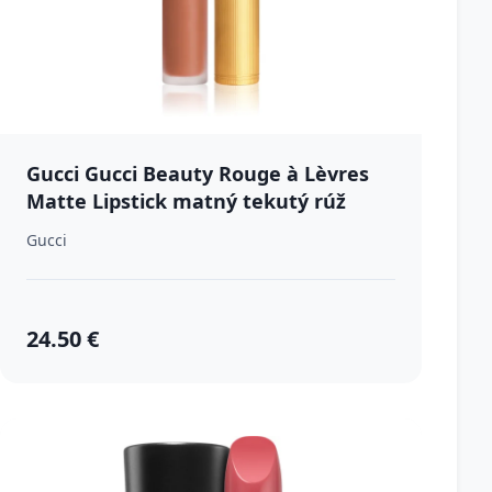
Gucci Gucci Beauty Rouge à Lèvres
Matte Lipstick matný tekutý rúž
odtieň 315 May Peach 6.5 ml
Gucci
24.50 €