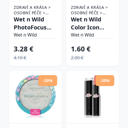
ZDRAVÍ A KRÁSA >
ZDRAVÍ A KRÁSA >
OSOBNÍ PÉČE >
OSOBNÍ PÉČE >
KOSMETIKA > MAKE-
Wet n Wild
KOSMETIKA > MAKE-
Wet n Wild
UP > MAKE-UP NA
UP > OČNÍ MAKE-UP
PhotoFocus
Color Icon
OBLIČEJ A TVÁŘE >
> OČNÍ LINKY
tekutý
kajalová
PODKLADOVÉ BÁZE
Wet n Wild
Wet n Wild
NA TVÁŘ
korektor
ceruzka na oči
3.28 €
1.60 €
odtieň White
odtieň Baby's
4.10 €
2.00 €
3.3 ml
Got Black 1,4 g
-20%
-20%