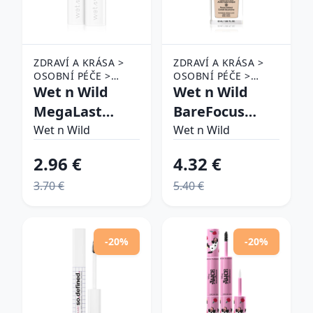
ZDRAVÍ A KRÁSA >
ZDRAVÍ A KRÁSA >
OSOBNÍ PÉČE >
OSOBNÍ PÉČE >
KOSMETIKA > MAKE-
Wet n Wild
KOSMETIKA > MAKE-
Wet n Wild
UP > MAKE-UP NA
UP
MegaLast
BareFocus
RTY > RTĚNKY
lesklý rúž s
Niacinamide
Wet n Wild
Wet n Wild
hydratačným
Skin Tint ľahký
2.96 €
4.32 €
účinkom
hydratačný
3.70 €
5.40 €
odtieň Fire-
make-up
Fighting 3.3 g
odtieň Fair
Beige (Warm)
-20%
-20%
32 ml