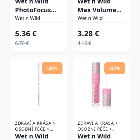
Wet n Wild
Wet n Wild
UP
UP > OČNÍ MAKE-UP
PhotoFocus
Max Volume
> ŘASENKY
ľahký
Plus riasenka
Wet n Wild
Wet n Wild
hydratačný
pre maximálny
5.36 €
3.28 €
make-up pre
objem odtieň
6.70 €
4.10 €
rozjasnenie
Black 8 ml
pleti odtieň
Soft Ivory 28
-20%
-20%
ml
ZDRAVÍ A KRÁSA >
ZDRAVÍ A KRÁSA >
OSOBNÍ PÉČE >
OSOBNÍ PÉČE >
KOSMETIKA > MAKE-
Wet n Wild
KOSMETIKA > PÉČE
Wet n Wild