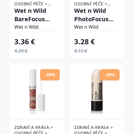
OSOBNÍ PÉČE >
OSOBNÍ PÉČE >
KOSMETIKA > MAKE-
Wet n Wild
KOSMETIKA > MAKE-
Wet n Wild
UP > MAKE-UP NA
UP > MAKE-UP NA
BareFocus
PhotoFocus
OBLIČEJ A TVÁŘE >
OBLIČEJ A TVÁŘE >
Clarifying
tekutý
PUDRY
Wet n Wild
PODKLADOVÉ BÁZE
Wet n Wild
NA TVÁŘ
Finishing
korektor
3.36 €
3.28 €
Powder
odtieň Blue 3.3
4.20 €
4.10 €
zmatňujúci
ml
púder odtieň
Fair/Light 6 g
-20%
-20%
ZDRAVÍ A KRÁSA >
ZDRAVÍ A KRÁSA >
OSOBNÍ PÉČE >
OSOBNÍ PÉČE >