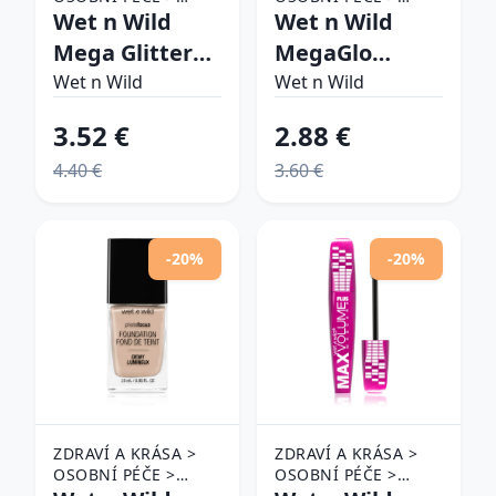
KOSMETIKA > MAKE-
Wet n Wild
KOSMETIKA > MAKE-
Wet n Wild
UP > MAKE-UP NA
UP > MAKE-UP NA
Mega Glitter
MegaGlo
RTY > RTĚNKY
OBLIČEJ A TVÁŘE
matný tekutý
krémový
Wet n Wild
Wet n Wild
rúž s
rozjasňovač v
3.52 €
2.88 €
trblietkami
tyčinke odtieň
4.40 €
3.60 €
odtieň Hear
Moonlike 6 g
Me Out 2.8 ml
-20%
-20%
ZDRAVÍ A KRÁSA >
ZDRAVÍ A KRÁSA >
OSOBNÍ PÉČE >
OSOBNÍ PÉČE >
KOSMETIKA > MAKE-
KOSMETIKA > MAKE-