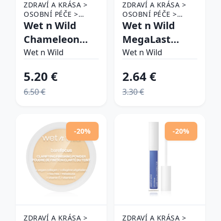
ZDRAVÍ A KRÁSA >
ZDRAVÍ A KRÁSA >
OSOBNÍ PÉČE >
OSOBNÍ PÉČE >
KOSMETIKA > MAKE-
Wet n Wild
KOSMETIKA > MAKE-
Wet n Wild
UP > MAKE-UP NA
UP > MAKE-UP NA
Chameleon
MegaLast
OBLIČEJ A TVÁŘE
RTY > RTĚNKY
Chrome
hydratačný rúž
Wet n Wild
Wet n Wild
Highlighter
s matným
5.20 €
2.64 €
zapečený
efektom
6.50 €
3.30 €
rozjasňovač s
odtieň Into the
multichromatickým
Flesh 3.3 g
efektom
-20%
-20%
odtieň Venus
Swing 4.3 g
ZDRAVÍ A KRÁSA >
ZDRAVÍ A KRÁSA >