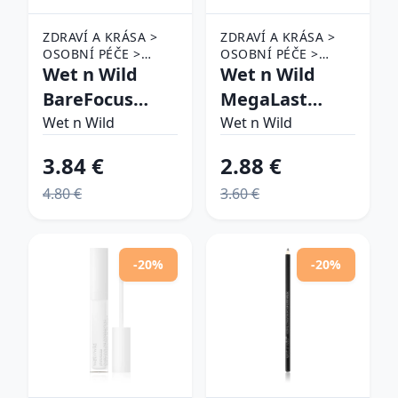
ZDRAVÍ A KRÁSA >
ZDRAVÍ A KRÁSA >
OSOBNÍ PÉČE >
OSOBNÍ PÉČE >
KOSMETIKA > MAKE-
Wet n Wild
KOSMETIKA > MAKE-
Wet n Wild
UP
UP > MAKE-UP NA
BareFocus
MegaLast
OBLIČEJ A TVÁŘE >
Niacinamide
Incognito
Wet n Wild
PODKLADOVÉ BÁZE
Wet n Wild
NA TVÁŘ
Skin Tint ľahký
krémový
3.84 €
2.88 €
hydratačný
korektor pre
4.80 €
3.60 €
make-up
plné krytie
odtieň Light
odtieň Fair
Medium (Cool)
Beige 5.5 ml
-20%
-20%
32 ml