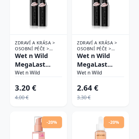
ZDRAVÍ A KRÁSA >
ZDRAVÍ A KRÁSA >
OSOBNÍ PÉČE >
OSOBNÍ PÉČE >
KOSMETIKA > MAKE-
Wet n Wild
KOSMETIKA > MAKE-
Wet n Wild
UP > MAKE-UP NA
UP > MAKE-UP NA
MegaLast
MegaLast
RTY > RTĚNKY
RTY > RTĚNKY
hydratačný rúž
hydratačný rúž
Wet n Wild
Wet n Wild
s matným
s matným
3.20 €
2.64 €
efektom
efektom
4.00 €
3.30 €
odtieň Mauve
odtieň
Outta Here 3.3
Stoplight Red
g
3.3 g
-20%
-20%