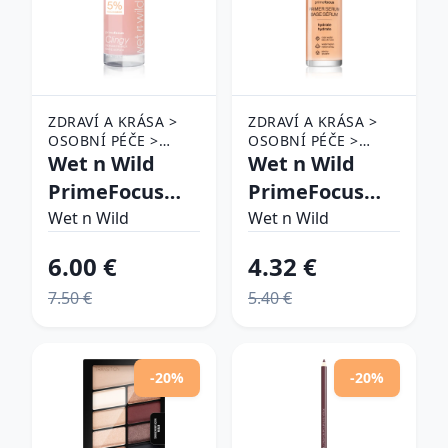
ZDRAVÍ A KRÁSA >
ZDRAVÍ A KRÁSA >
OSOBNÍ PÉČE >
OSOBNÍ PÉČE >
KOSMETIKA > MAKE-
Wet n Wild
KOSMETIKA > MAKE-
Wet n Wild
UP > MAKE-UP NA
UP > MAKE-UP NA
PrimeFocus
PrimeFocus
OBLIČEJ A TVÁŘE >
OBLIČEJ A TVÁŘE >
Clingy Serum
Hydrate
PODKLADOVÉ BÁZE
Wet n Wild
PODKLADOVÉ BÁZE
Wet n Wild
NA TVÁŘ
NA TVÁŘ
Primer
rozjasňujúce
6.00 €
4.32 €
dlhotrvajúca
podkladové
7.50 €
5.40 €
podkladová
sérum s
báza 27.1 ml
hydratačným
účinkom 30 ml
-20%
-20%