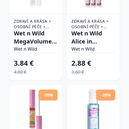
ZDRAVÍ A KRÁSA >
ZDRAVÍ A KRÁSA >
OSOBNÍ PÉČE >
OSOBNÍ PÉČE >
KOSMETIKA > MAKE-
Wet n Wild
KOSMETIKA > MAKE-
Wet n Wild
UP > OČNÍ MAKE-UP
UP > OČNÍ MAKE-UP
MegaVolume
Alice in
> ŘASENKY
> TUŽKY NA OBOČÍ
So Defined
Wonderland
Wet n Wild
Wet n Wild
riasenka pre
Heads Will Roll
3.84 €
2.88 €
objem a
viacúčelový
4.80 €
3.60 €
definíciu rias
produkt na
odtieň Black 10
obočie odtieň
ml
Brown 3.5 ml
-20%
-20%