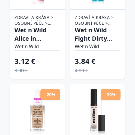
ZDRAVÍ A KRÁSA >
ZDRAVÍ A KRÁSA >
OSOBNÍ PÉČE >
OSOBNÍ PÉČE >
KOSMETIKA > PÉČE
Wet n Wild
KOSMETIKA > PÉČE
Wet n Wild
O PLEŤ > PÉČE O RTY
O PLEŤ
Alice in
Fight Dirty
Wonderland
fixačný sprej
Wet n Wild
Wet n Wild
Talking
na make-up s
3.12 €
3.84 €
Flowers lesk na
detoxikačným
3.90 €
4.80 €
pery odtieň
účinkom 65 ml
Wildflower 3.4
ml
-20%
-20%