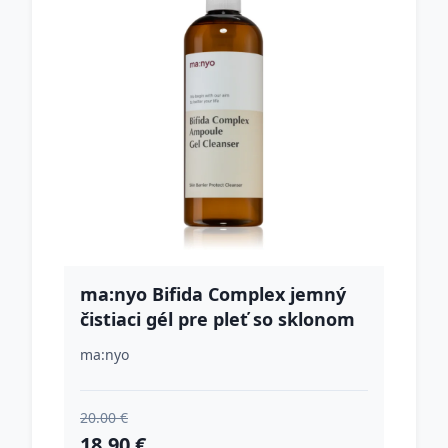
ma:nyo Bifida Complex jemný
čistiaci gél pre pleť so sklonom
k podráždeniu 400 ml
ma:nyo
20.00 €
18.90 €