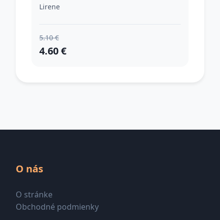
Lirene
5.10 €
4.60 €
O nás
O stránke
Obchodné podmienky