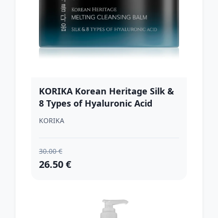
KORIKA Korean Heritage Silk &
8 Types of Hyaluronic Acid
Melting Cleansing Balm
KORIKA
odličovací a čistiaci balzam 100
ml
30.00 €
26.50 €