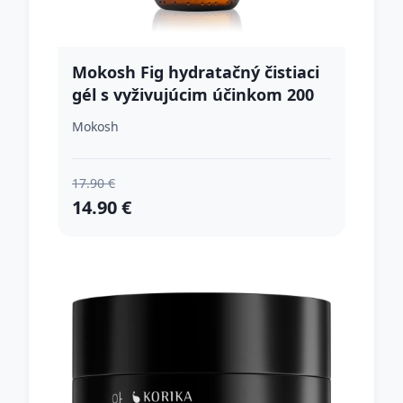
Mokosh Fig hydratačný čistiaci
gél s vyživujúcim účinkom 200
ml
Mokosh
17.90 €
14.90 €