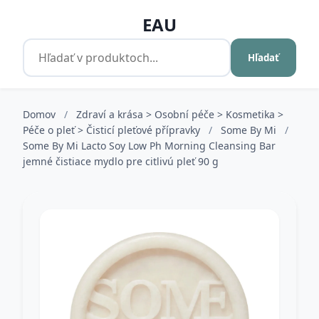
EAU
Hľadať
Domov
/
Zdraví a krása > Osobní péče > Kosmetika >
Péče o pleť > Čisticí pleťové přípravky
/
Some By Mi
/
Some By Mi Lacto Soy Low Ph Morning Cleansing Bar
jemné čistiace mydlo pre citlivú pleť 90 g