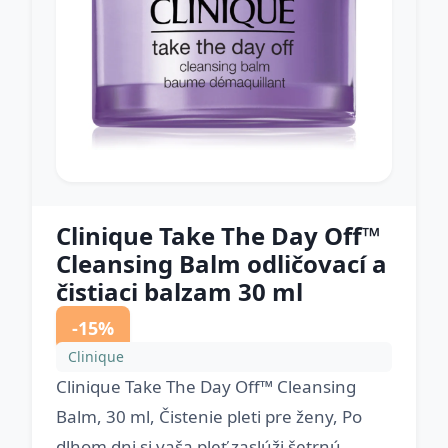
Clinique Take The Day Off™
Cleansing Balm odličovací a
čistiaci balzam 30 ml
-15%
Clinique
Clinique Take The Day Off™ Cleansing
Balm, 30 ml, Čistenie pleti pre ženy, Po
dlhom dni si vaša pleť zaslúži šetrnú