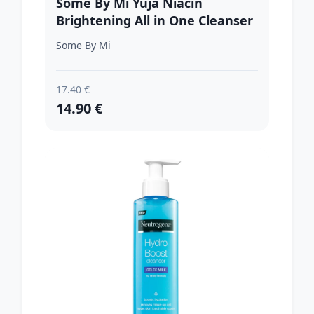
Some By Mi Yuja Niacin
Brightening All in One Cleanser
rozjasňujúca čistiaca pena pre
Some By Mi
citlivú pleť 100 ml
17.40 €
14.90 €