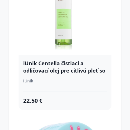
iUnik Centella čistiaci a
odličovací olej pre citlivú pleť so
sklonom k akné 200 ml
iUnik
22.50 €