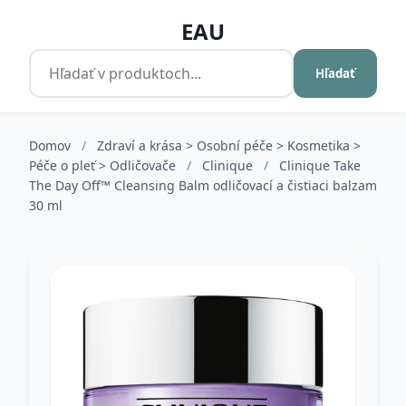
EAU
Hľadať
Domov
/
Zdraví a krása > Osobní péče > Kosmetika >
Péče o pleť > Odličovače
/
Clinique
/
Clinique Take
The Day Off™ Cleansing Balm odličovací a čistiaci balzam
30 ml