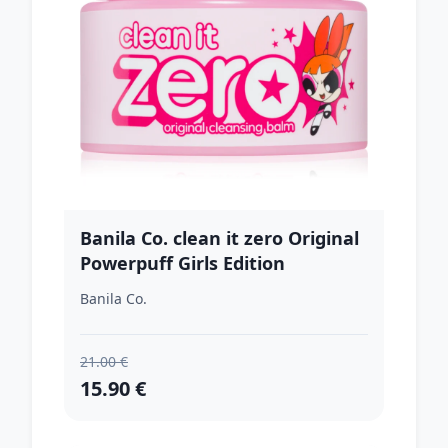
Banila Co. clean it zero Original
Powerpuff Girls Edition
odličovací a čistiaci balzam s
Banila Co.
hydratačným účinkom 100 ml
21.00 €
15.90 €