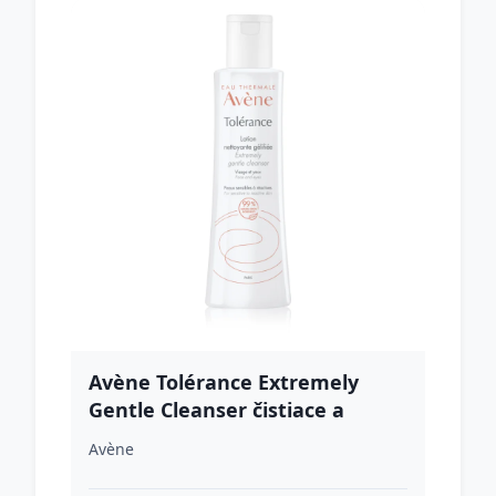
Avène Tolérance Extremely
Gentle Cleanser čistiace a
odličovacie mlieko 200 ml
Avène