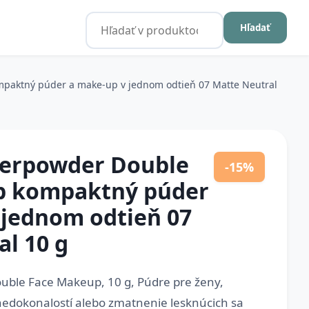
Hľadať
paktný púder a make-up v jednom odtieň 07 Matte Neutral
perpowder Double
-15%
p kompaktný púder
 jednom odtieň 07
l 10 g
uble Face Makeup, 10 g, Púdre pre ženy,
e nedokonalostí alebo zmatnenie lesknúcich sa