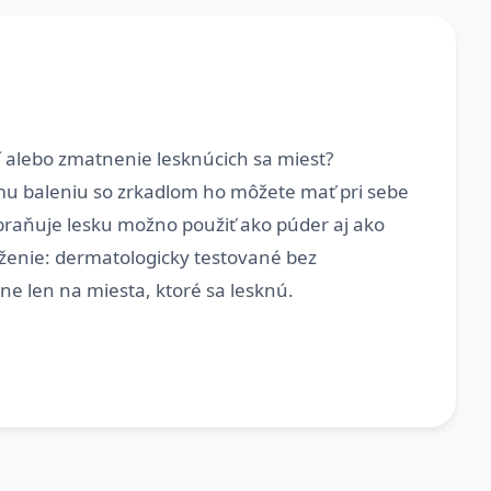
í alebo zmatnenie lesknúcich sa miest?
u baleniu so zrkadlom ho môžete mať pri sebe
abraňuje lesku možno použiť ako púder aj ako
ženie: dermatologicky testované bez