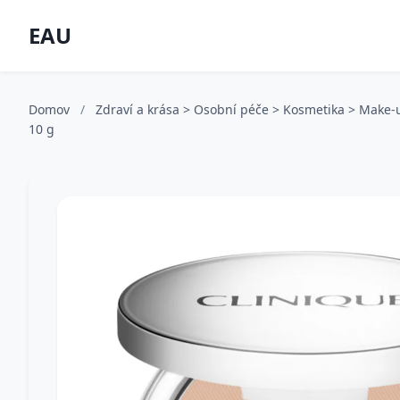
EAU
Domov
/
Zdraví a krása > Osobní péče > Kosmetika > Make
10 g