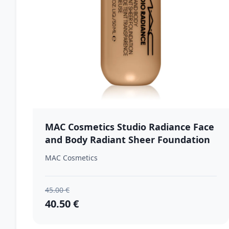
MAC Cosmetics Studio Radiance Face
and Body Radiant Sheer Foundation
ľahký make-up na tvár a telo odtieň
MAC Cosmetics
C2 50 ml
45.00 €
40.50 €