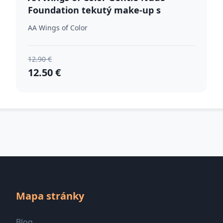
Foundation tekutý make-up s
hydratačným účinkom odtieň 404
AA Wings of Color
Natural Beige 30 ml
12.90 €
12.50 €
Mapa stránky
Blog