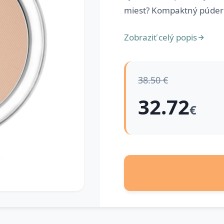
miest? Kompaktný púder a
Zobraziť celý popis
38.50 €
32.72
€