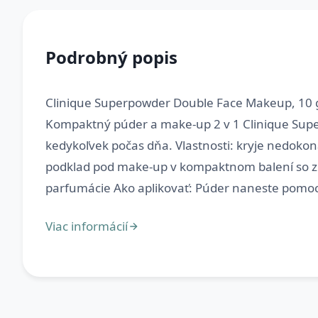
Podrobný popis
Clinique Superpowder Double Face Makeup, 10 g,
Kompaktný púder a make-up 2 v 1 Clinique Sup
kedykoľvek počas dňa. Vlastnosti: kryje nedokon
podklad pod make-up v kompaktnom balení so zrk