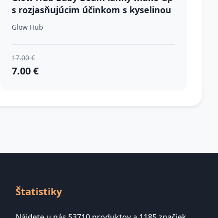
s rozjasňujúcim účinkom s kyselinou
hyalurónovou odtieň Sun Beam 35
Glow Hub
ml
17.00 €
7.00 €
Štatistiky
Nájdete u nás 53710 produktov a 1185 značiek.