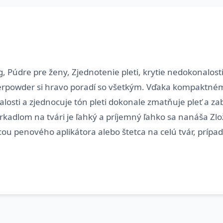
 Púdre pre ženy, Zjednotenie pleti, krytie nedokonalost
erpowder si hravo poradí so všetkým. Vďaka kompaktném
alosti a zjednocuje tón pleti dokonale zmatňuje pleť a z
adlom na tvári je ľahký a príjemný ľahko sa nanáša Zlo