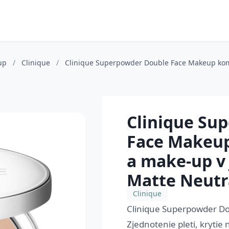
-up
/
Clinique
/
Clinique Superpowder Double Face Makeup kom
Clinique Su
Face Makeu
a make-up v
Matte Neutra
Clinique
Clinique Superpowder Do
Zjednotenie pleti, kryti