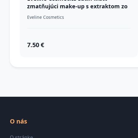
zmatňujúci make-up s extraktom zo
slimáka odtieň 102 Vanilla 30 ml
Eveline Cosmetics
7.50 €
O nás
O stránke