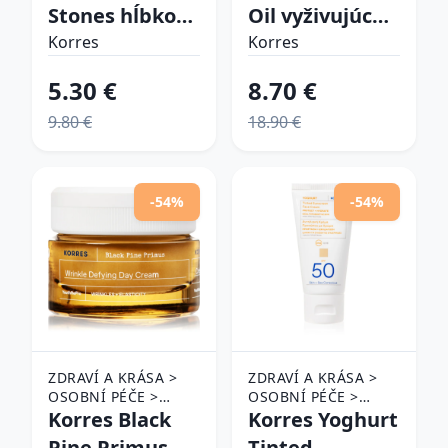
O PLEŤ > PLEŤOVÉ
O PLEŤ > PLEŤOVÉ
Stones hĺbkovo
Oil vyživujúca
MASKY
MASKY
čistiaci peeling
maska pre
Korres
Korres
18 ml
farbené vlasy
5.30 €
8.70 €
125 ml
9.80 €
18.90 €
-54%
-54%
ZDRAVÍ A KRÁSA >
ZDRAVÍ A KRÁSA >
OSOBNÍ PÉČE >
OSOBNÍ PÉČE >
KOSMETIKA > PÉČE
Korres Black
KOSMETIKA > PÉČE
Korres Yoghurt
O PLEŤ
O PLEŤ
Pine Primus
Tinted