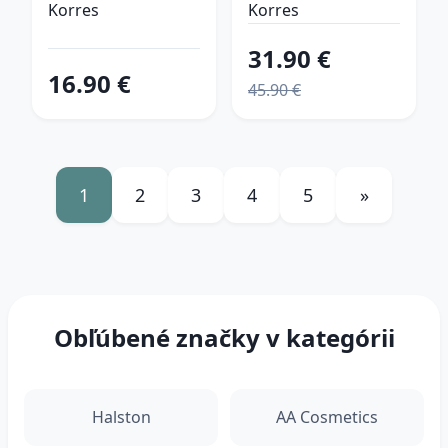
parfémovaná
unisex 50 ml
Korres
Korres
voda roll-on
31.90 €
unisex 10 ml
16.90 €
45.90 €
1
2
3
4
5
»
Obľúbené značky v kategórii
Halston
AA Cosmetics