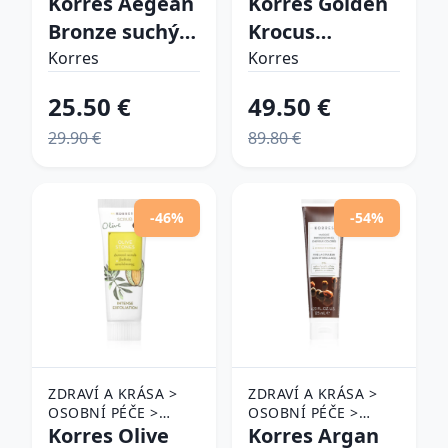
Korres Aegean
Korres Golden
O PLEŤ > OPALOVACÍ
O PLEŤ
Bronze suchý
Krocus
PŘÍPRAVKY >
olej pre
šafránový
OPALOVACÍ OLEJE
Korres
Korres
zvýraznenie
elixír proti
25.50 €
49.50 €
opálenia SPF
starnutiu pleti
29.90 €
89.80 €
20 150 ml
30 ml
-46%
-54%
ZDRAVÍ A KRÁSA >
ZDRAVÍ A KRÁSA >
OSOBNÍ PÉČE >
OSOBNÍ PÉČE >
KOSMETIKA > PÉČE
Korres Olive
KOSMETIKA > PÉČE
Korres Argan