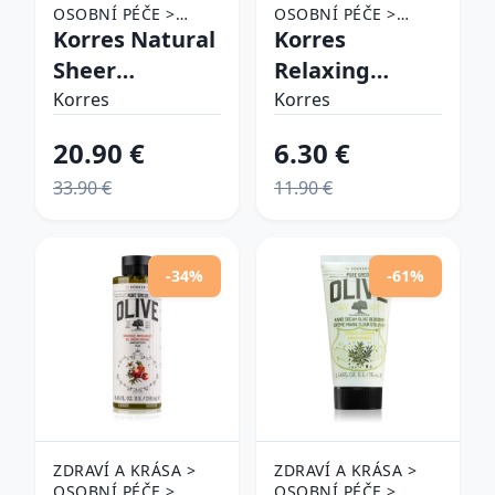
OSOBNÍ PÉČE >
OSOBNÍ PÉČE >
KOSMETIKA > MAKE-
Korres Natural
KOSMETIKA >
Korres
UP
KOUPELE A PÉČE O
Sheer
Relaxing
TĚLO > TĚLOVÁ
Foundation
Lavender
Korres
MÝDLA
Korres
ľahký make-up
relaxačný
20.90 €
6.30 €
pre prirodzený
sprchový gél
33.90 €
11.90 €
vzhľad odtieň
250 ml
01 Light 30 ml
-34%
-61%
ZDRAVÍ A KRÁSA >
ZDRAVÍ A KRÁSA >
OSOBNÍ PÉČE >
OSOBNÍ PÉČE >