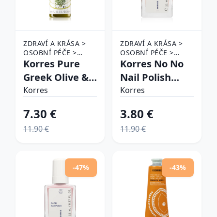
ZDRAVÍ A KRÁSA >
ZDRAVÍ A KRÁSA >
OSOBNÍ PÉČE >
OSOBNÍ PÉČE >
KOSMETIKA >
Korres Pure
KOSMETIKA > PÉČE
Korres No No
KOUPELE A PÉČE O
O NEHTY > LAKY NA
Greek Olive &
Nail Polish
TĚLO > TĚLOVÁ
NEHTY
Olive Blossom
ošetrujúci lak
MÝDLA
Korres
Korres
sprchový gél
na nechty
7.30 €
3.80 €
250 ml
odtieň 20
11.90 €
11.90 €
Peach Blush 11
ml
-47%
-43%