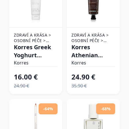
ZDRAVÍ A KRÁSA >
ZDRAVÍ A KRÁSA >
OSOBNÍ PÉČE >
OSOBNÍ PÉČE >
KOSMETIKA > PÉČE
Korres Greek
KOSMETIKA > PÉČE
Korres
O PLEŤ >
O PLEŤ
Yoghurt
Athenian
ODLIČOVAČE
Probiotic
Grooming
Korres
Korres
Foaming
viacúčelový
16.00 €
24.90 €
Cream
krém proti
24.90 €
35.90 €
Cleanser
príznakom
krémová
starnutia pre
čistiaca pena s
mužov 50 ml
-64%
-68%
probiotikami
150 ml