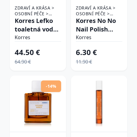
ZDRAVÍ A KRÁSA >
ZDRAVÍ A KRÁSA >
OSOBNÍ PÉČE >
OSOBNÍ PÉČE >
KOSMETIKA >
Korres Lefko
KOSMETIKA > PÉČE
Korres No No
PARFÉMY A
O NEHTY > LAKY NA
toaletná voda
Nail Polish
KOLÍNSKÉ VODY
NEHTY
unisex 100 ml
ošetrujúci lak
Korres
Korres
na nechty
44.50 €
6.30 €
odtieň 66
64.90 €
11.90 €
Prune 11 ml
-14%