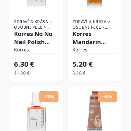
ZDRAVÍ A KRÁSA >
ZDRAVÍ A KRÁSA >
OSOBNÍ PÉČE >
OSOBNÍ PÉČE >
KOSMETIKA > PÉČE
Korres No No
KOSMETIKA > PÉČE
Korres
O NEHTY > LAKY NA
O PLEŤ
Nail Polish
Mandarin
NEHTY
ošetrujúci lak
Neroli
Korres
Korres
na nechty
hydratačný
6.30 €
5.20 €
odtieň 17
krém na ruky s
11.90 €
9.10 €
Creamy Pink
mandľovým
11 ml
olejom 50 ml
-70%
-40%