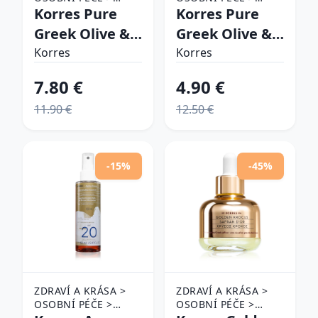
KOSMETIKA >
Korres Pure
KOSMETIKA > PÉČE
Korres Pure
KOUPELE A PÉČE O
O PLEŤ
Greek Olive &
Greek Olive &
TĚLO > TĚLOVÁ
Pomegranate
Olive Blossom
MÝDLA
Korres
Korres
energizujúci
ošetrujúci
7.80 €
4.90 €
sprchový gél
krém na ruky
11.90 €
12.50 €
250 ml
75 ml
-15%
-45%
ZDRAVÍ A KRÁSA >
ZDRAVÍ A KRÁSA >
OSOBNÍ PÉČE >
OSOBNÍ PÉČE >
KOSMETIKA > PÉČE
KOSMETIKA > PÉČE