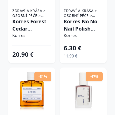
ZDRAVÍ A KRÁSA >
ZDRAVÍ A KRÁSA >
OSOBNÍ PÉČE >
OSOBNÍ PÉČE >
KOSMETIKA >
Korres Forest
KOSMETIKA > PÉČE
Korres No No
KOUPELE A PÉČE O
O NEHTY > LAKY NA
Cedar
Nail Polish
TĚLO > TĚLOVÁ
NEHTY
darčeková
ošetrujúci lak
MÝDLA
Korres
Korres
sada unisex
na nechty
6.30 €
odtieň 59
20.90 €
11.90 €
Burgundy Red
11 ml
-31%
-47%