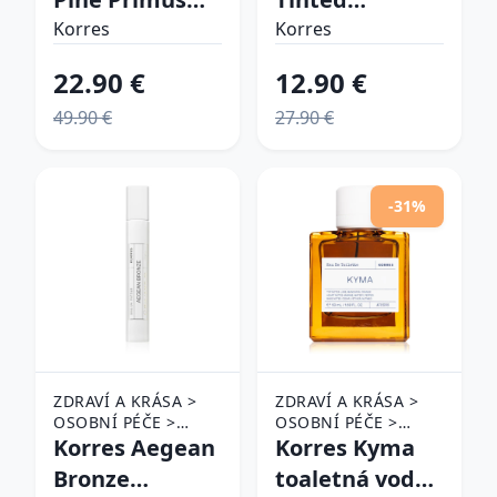
hydratačný
Sunscreen
Korres
Korres
denný krém
tónovací
22.90 €
12.90 €
proti
opaľovací krém
49.90 €
27.90 €
príznakom
SPF 50 50 ml
starnutia 40 ml
-31%
ZDRAVÍ A KRÁSA >
ZDRAVÍ A KRÁSA >
OSOBNÍ PÉČE >
OSOBNÍ PÉČE >
KOSMETIKA >
Korres Aegean
KOSMETIKA >
Korres Kyma
PARFÉMY A
PARFÉMY A
Bronze
toaletná voda
KOLÍNSKÉ VODY
KOLÍNSKÉ VODY