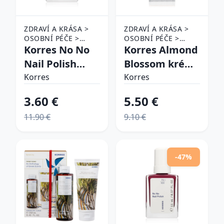
ZDRAVÍ A KRÁSA >
ZDRAVÍ A KRÁSA >
OSOBNÍ PÉČE >
OSOBNÍ PÉČE >
KOSMETIKA > PÉČE
Korres No No
KOSMETIKA > PÉČE
Korres Almond
O NEHTY > LAKY NA
O PLEŤ
Nail Polish
Blossom krém
NEHTY
ošetrujúci lak
na ruky s
Korres
Korres
na nechty
mandľovým
3.60 €
5.50 €
odtieň 43
olejom 50 ml
11.90 €
9.10 €
Summer Peach
11 ml
-47%