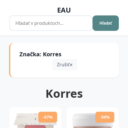
EAU
Hľadať
Značka: Korres
Zrušiť
Korres
-67%
-50%