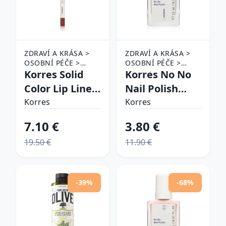
ZDRAVÍ A KRÁSA >
ZDRAVÍ A KRÁSA >
OSOBNÍ PÉČE >
OSOBNÍ PÉČE >
KOSMETIKA > MAKE-
Korres Solid
KOSMETIKA > PÉČE
Korres No No
UP > MAKE-UP NA
O NEHTY > LAKY NA
Color Lip Liner
Nail Polish
RTY > PODKLADOVÉ
NEHTY
kontúrovacia
ošetrujúci lak
BÁZE NA RTY
Korres
Korres
ceruzka na
na nechty
7.10 €
3.80 €
pery odtieň 02
odtieň 82 Mint
19.50 €
11.90 €
Neutral Nude
Green 11 ml
1.2 g
-39%
-68%