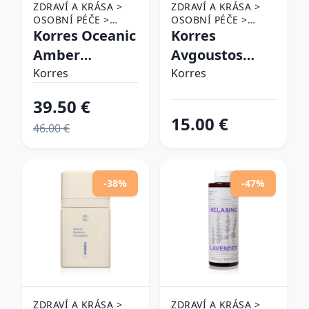
ZDRAVÍ A KRÁSA >
ZDRAVÍ A KRÁSA >
OSOBNÍ PÉČE >
OSOBNÍ PÉČE >
KOSMETIKA >
Korres Oceanic
KOSMETIKA >
Korres
PARFÉMY A
PARFÉMY A
Amber
Avgoustos
KOLÍNSKÉ VODY
KOLÍNSKÉ VODY
toaletná voda
toaletná voda
Korres
Korres
pre mužov 50
unisex 10 ml
39.50 €
ml
15.00 €
46.00 €
-38%
-47%
ZDRAVÍ A KRÁSA >
ZDRAVÍ A KRÁSA >