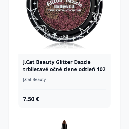
J.Cat Beauty Glitter Dazzle
trblietavé očné tiene odtieň 102
I'm Impressed 1.2 g
J.Cat Beauty
7.50 €