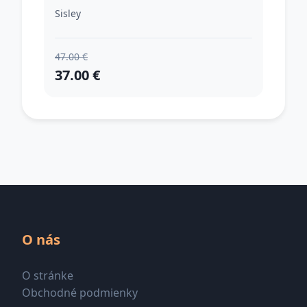
ceruzke vodeodolné odtieň 03
Sisley
Khaki 1,5 g
47.00 €
37.00 €
O nás
O stránke
Obchodné podmienky