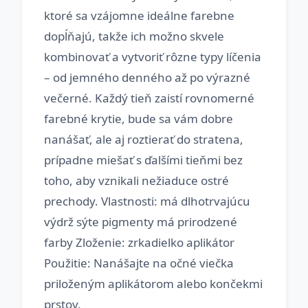
ktoré sa vzájomne ideálne farebne
dopĺňajú, takže ich možno skvele
kombinovať a vytvoriť rôzne typy líčenia
– od jemného denného až po výrazné
večerné. Každý tieň zaistí rovnomerné
farebné krytie, bude sa vám dobre
nanášať, ale aj roztierať do stratena,
prípadne miešať s ďalšími tieňmi bez
toho, aby vznikali nežiaduce ostré
prechody. Vlastnosti: má dlhotrvajúcu
výdrž sýte pigmenty má prirodzené
farby Zloženie: zrkadielko aplikátor
Použitie: Nanášajte na očné viečka
priloženým aplikátorom alebo končekmi