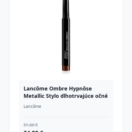
Lancôme Ombre Hypnôse
Metallic Stylo dlhotrvajúce očné
tiene v ceruzke odtieň 27
Lancôme
Bronze 1.4 g
51.00 €