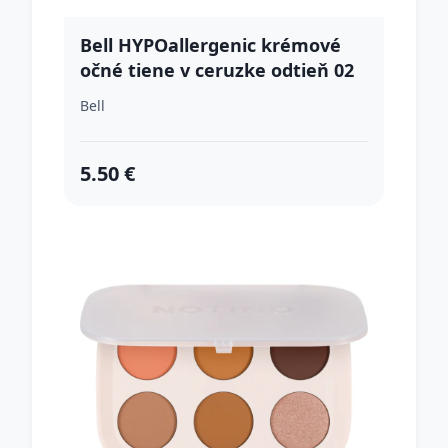
Bell HYPOallergenic krémové
očné tiene v ceruzke odtieň 02
Marshmallow 1.5 g
Bell
5.50 €