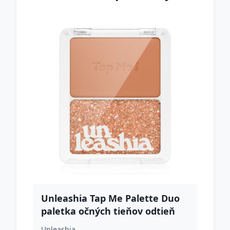
Unleashia Tap Me Palette Duo
paletka očných tieňov odtieň
NO.2 Groovy 8.4 g
Unleashia