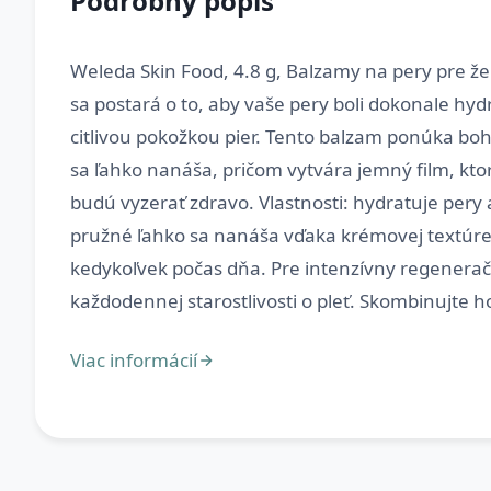
Podrobný popis
Weleda Skin Food, 4.8 g, Balzamy na pery pre ž
sa postará o to, aby vaše pery boli dokonale hy
citlivou pokožkou pier. Tento balzam ponúka bo
sa ľahko nanáša, pričom vytvára jemný film, kto
budú vyzerať zdravo. Vlastnosti: hydratuje per
pružné ľahko sa nanáša vďaka krémovej textúre 
kedykoľvek počas dňa. Pre intenzívny regeneračn