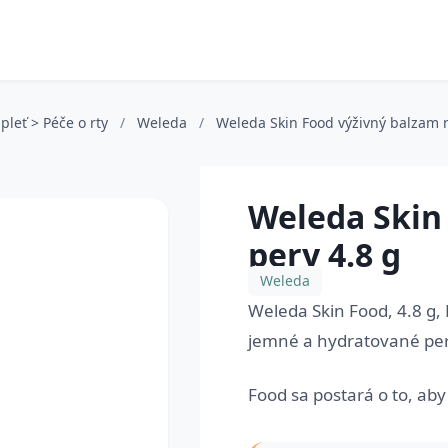
pleť > Péče o rty
/
Weleda
/
Weleda Skin Food výživný balzam n
Weleda Skin
pery 4.8 g
Weleda
Weleda Skin Food, 4.8 g,
jemné a hydratované per
Food sa postará o to, aby