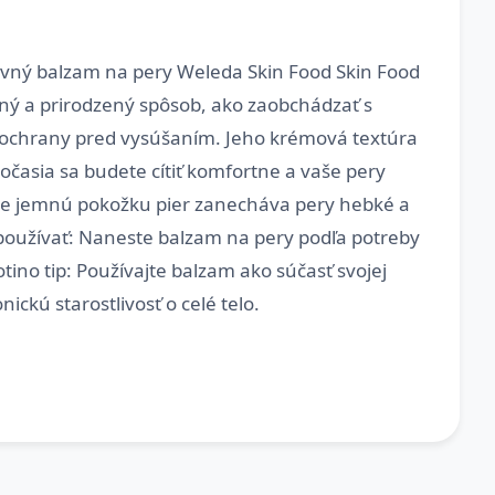
živný balzam na pery Weleda Skin Food Skin Food
mný a prirodzený spôsob, ako zaobchádzať s
 a ochrany pred vysúšaním. Jeho krémová textúra
očasia sa budete cítiť komfortne a vaše pery
 pre jemnú pokožku pier zanecháva pery hebké a
používať: Naneste balzam na pery podľa potreby
ino tip: Používajte balzam ako súčasť svojej