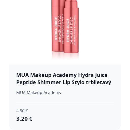
MUA Makeup Academy Hydra Juice
Peptide Shimmer Lip Stylo trblietavý
rúž s vyživujúcim účinkom odtieň
MUA Makeup Academy
Raspberry Jam 1.5 g
4.50 €
3.20 €