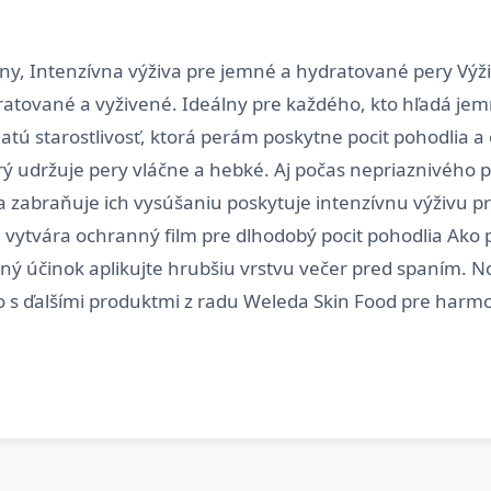
eny, Intenzívna výživa pre jemné a hydratované pery Vý
dratované a vyživené. Ideálny pre každého, kto hľadá je
hatú starostlivosť, ktorá perám poskytne pocit pohodlia
rý udržuje pery vláčne a hebké. Aj počas nepriaznivého p
y a zabraňuje ich vysúšaniu poskytuje intenzívnu výživu
vytvára ochranný film pre dlhodobý pocit pohodlia Ako 
ý účinok aplikujte hrubšiu vrstvu večer pred spaním. Not