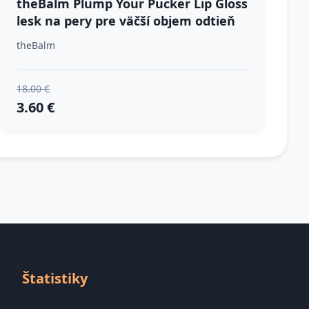
theBalm Plump Your Pucker Lip Gloss
lesk na pery pre väčší objem odtieň
Rodeo Show 2.7 ml
theBalm
18.00 €
3.60 €
Štatistiky