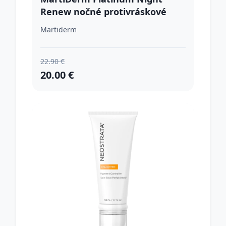
Renew nočné protivráskové
sérum v ampulkách 10x2 ml
Martiderm
22.90 €
20.00 €