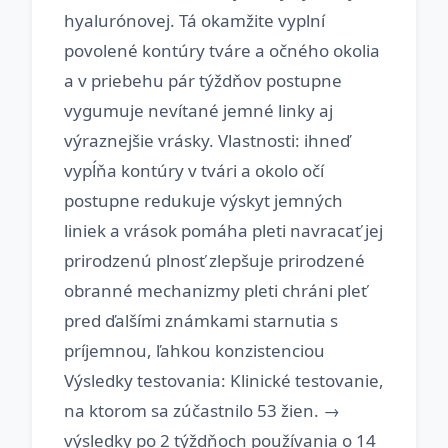
hyalurónovej. Tá okamžite vyplní
povolené kontúry tváre a očného okolia
a v priebehu pár týždňov postupne
vygumuje nevítané jemné linky aj
výraznejšie vrásky. Vlastnosti: ihneď
vypĺňa kontúry v tvári a okolo očí
postupne redukuje výskyt jemných
liniek a vrások pomáha pleti navracať jej
prirodzenú plnosť zlepšuje prirodzené
obranné mechanizmy pleti chráni pleť
pred ďalšími známkami starnutia s
príjemnou, ľahkou konzistenciou
Výsledky testovania: Klinické testovanie,
na ktorom sa zúčastnilo 53 žien. →
výsledky po 2 týždňoch používania o 14