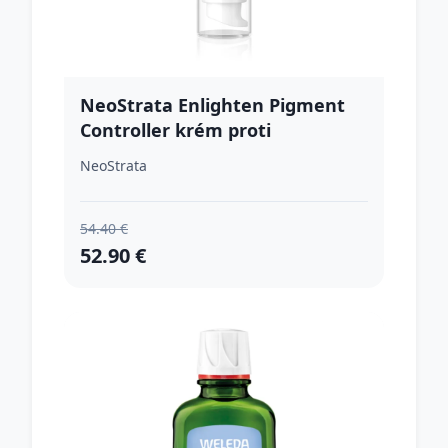
NeoStrata Enlighten Pigment
Controller krém proti
pigmentovým škvrnám
NeoStrata
(rozjasňujúci) 50 ml
54.40 €
52.90 €