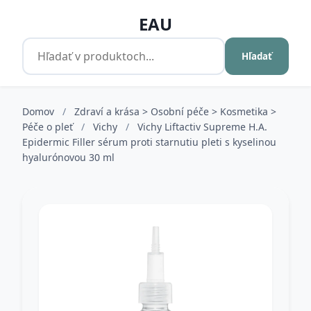
EAU
Hľadať
Domov
/
Zdraví a krása > Osobní péče > Kosmetika >
Péče o pleť
/
Vichy
/
Vichy Liftactiv Supreme H.A.
Epidermic Filler sérum proti starnutiu pleti s kyselinou
hyalurónovou 30 ml