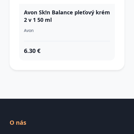
Avon Sk!n Balance pleťový krém
2 v 1 50 ml
Avon
6.30 €
O nás