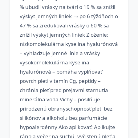
% ubudli vrásky na tvári o 19 % sa znížil
výskyt jemných liniek → po 6 týždňoch o
47 % sa zredukovali vrásky o 60 % sa
znížil výskyt jemných liniek Zloženie:
nízkomolekulárna kyselina hyalurónová
– vyhladzuje jemné línie a vrásky
vysokomolekulárna kyselina
hyalurónová – pomáha vyplňovať
povrch pleti vitamín Cg, peptidy –
chránia pleť pred prejavmi starnutia
minerálna voda Vichy – posilňuje
prirodzenú obranyschopnosť pleti bez
silikónov a alkoholu bez parfumácie
hypoalergénny Ako aplikovať: Aplikujte
ráno a večer na suchú, vyčistenú pleť a