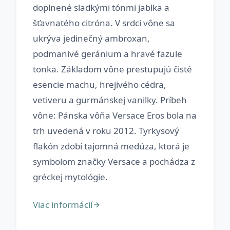
doplnené sladkými tónmi jablka a
šťavnatého citróna. V srdci vône sa
ukrýva jedinečný ambroxan,
podmanivé geránium a hravé fazule
tonka. Základom vône prestupujú čisté
esencie machu, hrejivého cédra,
vetiveru a gurmánskej vanilky. Príbeh
vône: Pánska vôňa Versace Eros bola na
trh uvedená v roku 2012. Tyrkysový
flakón zdobí tajomná medúza, ktorá je
symbolom značky Versace a pochádza z