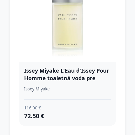
Issey Miyake L'Eau d'Issey Pour
Homme toaletná voda pre
mužov 125 ml
Issey Miyake
116.00 €
72.50 €