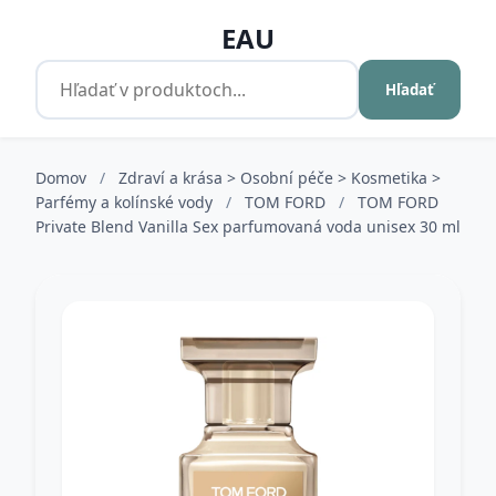
EAU
Hľadať
Domov
/
Zdraví a krása > Osobní péče > Kosmetika >
Parfémy a kolínské vody
/
TOM FORD
/
TOM FORD
Private Blend Vanilla Sex parfumovaná voda unisex 30 ml