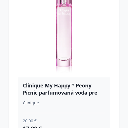
Clinique My Happy™ Peony
Picnic parfumovaná voda pre
ženy 15 ml
Clinique
20.00 €