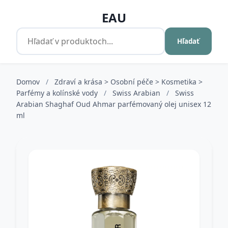
EAU
Hľadať
Domov
/
Zdraví a krása > Osobní péče > Kosmetika >
Parfémy a kolínské vody
/
Swiss Arabian
/
Swiss
Arabian Shaghaf Oud Ahmar parfémovaný olej unisex 12
ml