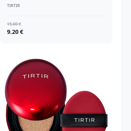
rozjasnenie pleti odtieň 23N Sand 4.5
TIRTIR
g
15.00 €
9.20 €