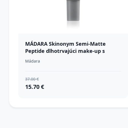
MÁDARA Skinonym Semi-Matte
Peptide dlhotrvajúci make-up s
peptidmi odtieň #60 Olive 30 ml
Mádara
37.00 €
15.70 €