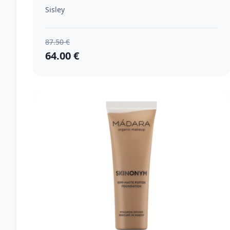
prirodzený vzhľad odtieň 5W Toffee
Sisley
30 ml
87.50 €
64.00 €