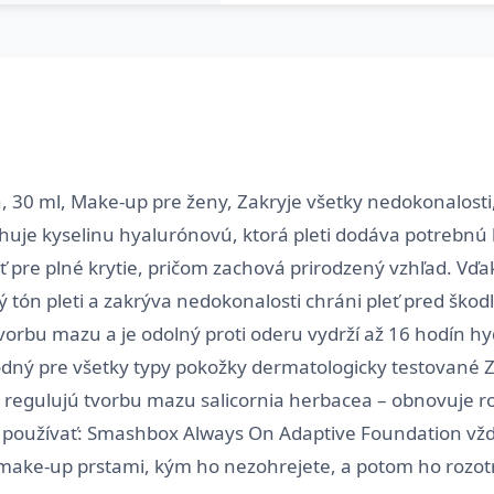
30 ml, Make-up pre ženy, Zakryje všetky nedokonalosti,
je kyselinu hyalurónovú, ktorá pleti dodáva potrebnú 
pre plné krytie, pričom zachová prirodzený vzhľad. Vďa
ý tón pleti a zakrýva nedokonalosti chráni pleť pred ško
orbu mazu a je odolný proti oderu vydrží až 16 hodín hy
vhodný pre všetky typy pokožky dermatologicky testované 
– regulujú tvorbu mazu salicornia herbacea – obnovuje r
o používať: Smashbox Always On Adaptive Foundation vžd