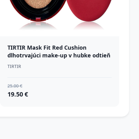
TIRTIR Mask Fit Red Cushion
dlhotrvajúci make-up v hubke odtieň
22N Shell Beige 18 g
TIRTIR
25.00 €
19.50 €