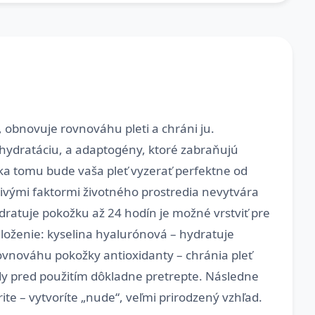
 obnovuje rovnováhu pleti a chráni ju.
hydratáciu, a adaptogény, ktoré zabraňujú
ka tomu bude vaša pleť vyzerať perfektne od
dlivými faktormi životného prostredia nevytvára
dratuje pokožku až 24 hodín je možné vrstviť pre
Zloženie: kyselina hyalurónová – hydratuje
ovnováhu pokožky antioxidanty – chránia pleť
y pred použitím dôkladne pretrepte. Následne