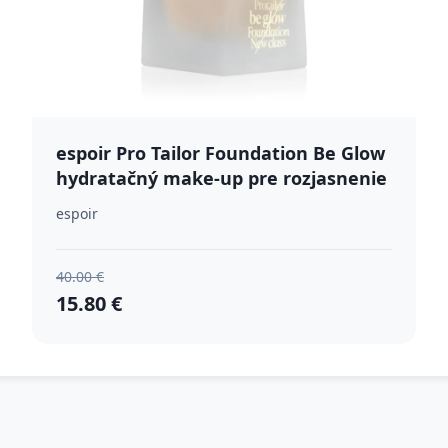
espoir Pro Tailor Foundation Be Glow
hydratačný make-up pre rozjasnenie
pleti odtieň 20 Vanilla 30 g
espoir
40.00 €
15.80 €