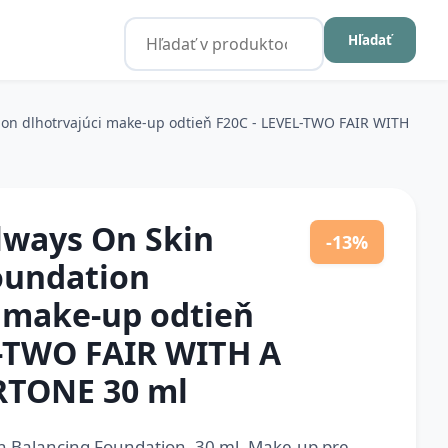
Hľadať
on dlhotrvajúci make-up odtieň F20C - LEVEL-TWO FAIR WITH
ways On Skin
-13%
oundation
i make-up odtieň
L-TWO FAIR WITH A
TONE 30 ml
 Balancing Foundation, 30 ml, Make-up pre