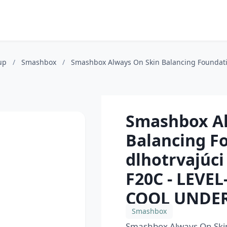
-up
/
Smashbox
/
Smashbox Always On Skin Balancing Foundati
Smashbox Al
Balancing F
dlhotrvajúc
F20C - LEVE
COOL UNDER
Smashbox
Smashbox Always On Skin