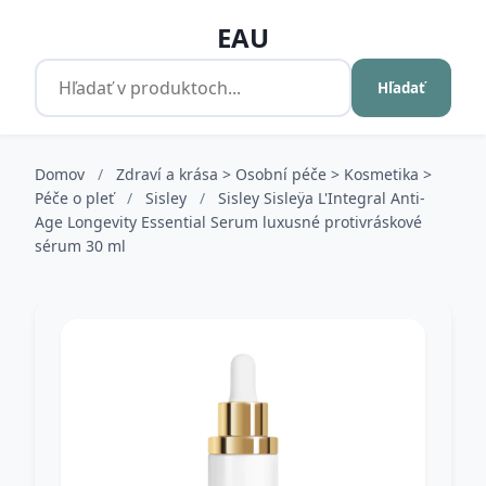
EAU
Hľadať
Domov
/
Zdraví a krása > Osobní péče > Kosmetika >
Péče o pleť
/
Sisley
/
Sisley Sisleÿa L'Integral Anti-
Age Longevity Essential Serum luxusné protivráskové
sérum 30 ml