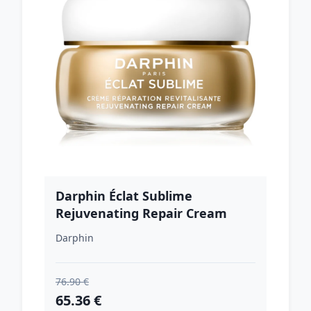
Darphin Éclat Sublime
Rejuvenating Repair Cream
regeneračný krém pre
Darphin
spevnenie pleti 50 ml
76.90 €
65.36 €