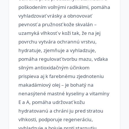
poškodením voľnými radikálmi, pomáha
vyhladzovať vrásky a obnovovať
pevnosť a pružnosť kože skvalán –
uzamyká vlhkosť v koži tak, že na jej
povrchu vytvára ochrannú vrstvu,
hydratuje, zjemňuje a vyhladzuje,
pomáha regulovať tvorbu mazu, vďaka
silným antioxidačným účinkom
prispieva aj k farebnému zjednoteniu
makadámiový olej – je bohatý na
nenasýtené mastné kyseliny a vitamíny
E a A, pomáha udržovať kožu
hydratovanú a chráni ju pred stratou
vlhkosti, podporuje regeneráciu,
vyhladzuje a bojuje proti starnutiu