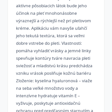
aktívne pôsobiacich látok bude jeho
účinok na pleť mnohonásobne
výraznejší a rýchlejší než pri pleťovom
kréme. Aplikáciu vám navyše uľahčí
jeho tekutá textúra, ktorá sa veľmi
dobre vstrebe do pleti. Vlastnosti:
pomáha vyhladiť vrásky a jemné linky
spevňuje kontúry tváre navracia pleti
sviežosť a mladistvú krásu predchádza
vzniku vrások posilňuje kožnú bariéru
Zloženie: kyselina hyaluronová –⁠⁠⁠⁠⁠⁠ viaže
na seba veľké množstvo vody a
intenzívne hydratuje vitamín E –
vyživuje, poskytuje antioxidačnú
ochranu pred predčasným starnutím a