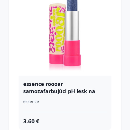
essence roooar
samozafarbujúci pH lesk na
pery odtieň 01 What The Fluff?
essence
3.4 g
3.60 €