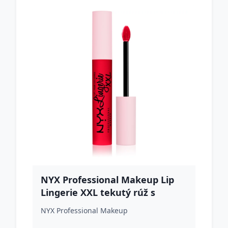
NYX Professional Makeup Lip
Lingerie XXL tekutý rúž s
matným finišom odtieň 28 -
NYX Professional Makeup
Untamable 4 ml