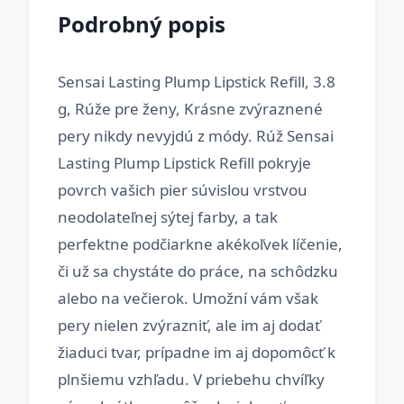
Podrobný popis
Sensai Lasting Plump Lipstick Refill, 3.8
g, Rúže pre ženy, Krásne zvýraznené
pery nikdy nevyjdú z módy. Rúž Sensai
Lasting Plump Lipstick Refill pokryje
povrch vašich pier súvislou vrstvou
neodolateľnej sýtej farby, a tak
perfektne podčiarkne akékoľvek líčenie,
či už sa chystáte do práce, na schôdzku
alebo na večierok. Umožní vám však
pery nielen zvýrazniť, ale im aj dodať
žiaduci tvar, prípadne im aj dopomôcť k
plnšiemu vzhľadu. V priebehu chvíľky