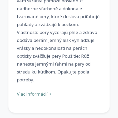
vám skrátka pomôže dosiahnuť
nádherne sfarbené a dokonale
tvarované pery, ktoré doslova priťahujú
pohľady a zvádzajú k bozkom.
Vlastnosti: pery vyzerajú plne a zdravo
dodáva perám jemný lesk vyhladzuje
vrásky a nedokonalosti na perách
opticky zväčšuje pery Použitie: Rúž
naneste jemnými ťahmi na pery od
stredu ku kútikom. Opakujte podľa