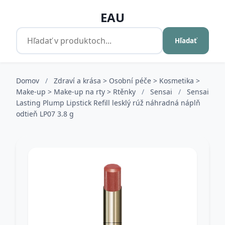
EAU
Hľadať
Domov
/
Zdraví a krása > Osobní péče > Kosmetika >
Make-up > Make-up na rty > Rtěnky
/
Sensai
/
Sensai
Lasting Plump Lipstick Refill lesklý rúž náhradná náplň
odtieň LP07 3.8 g