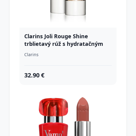
Clarins Joli Rouge Shine
trblietavý rúž s hydratačným
účinkom odtieň 711S 3.5 g
Clarins
32.90 €