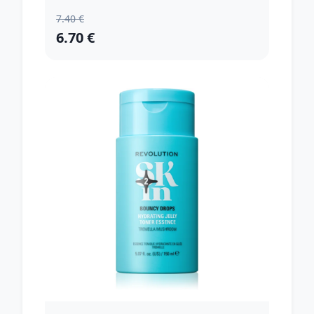
7.40 €
6.70 €