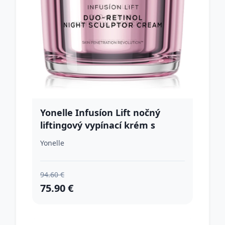
Yonelle Infusíon Lift nočný
liftingový vypínací krém s
retinolom 55 ml
Yonelle
94.60 €
75.90 €