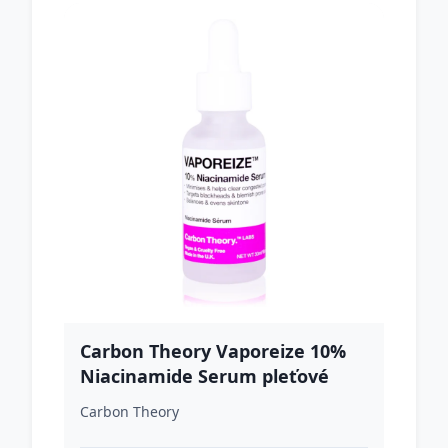
Carbon Theory Vaporeize 10%
Niacinamide Serum pleťové
sérum s niacínamidom a
Carbon Theory
zinkom 30 ml