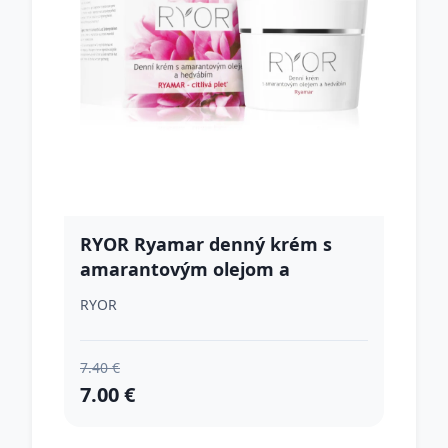
RYOR Ryamar denný krém s
amarantovým olejom a
hodvábom 50 ml
RYOR
7.40 €
7.00 €