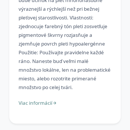
bude účinok na pleť mnohonásobne
výraznejší a rýchlejší než pri bežnej
pleťovej starostlivosti. Vlastnosti:
zjednocuje farebný tón pleti zosvetľuje
pigmentové škvrny rozjasňuje a
zjemňuje povrch pleti hypoalergénne
Použitie: Používajte pravidelne každé
ráno. Naneste buď veľmi malé
množstvo lokálne, len na problematické
miesto, alebo rozotrite primerané