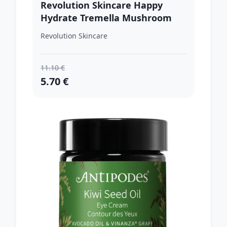
Revolution Skincare Happy
Hydrate Tremella Mushroom
Hydrating Toner Essence
Revolution Skincare
hydratačné tonikum s gélovou
textúrou 150 ml
11.10 €
5.70 €