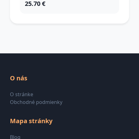
25.70 €
O nás
O stránke
Obchodné podmienky
Mapa stránky
Blog