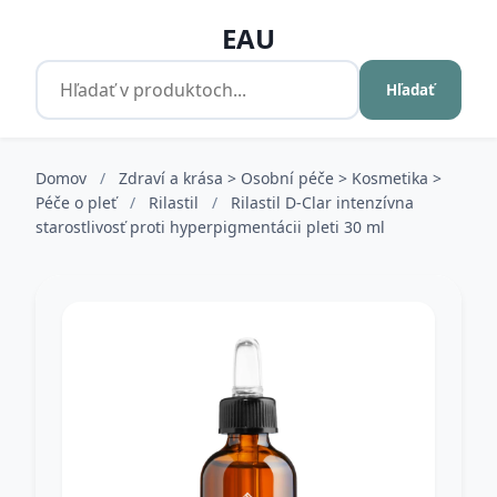
EAU
Hľadať
Domov
/
Zdraví a krása > Osobní péče > Kosmetika >
Péče o pleť
/
Rilastil
/
Rilastil D-Clar intenzívna
starostlivosť proti hyperpigmentácii pleti 30 ml