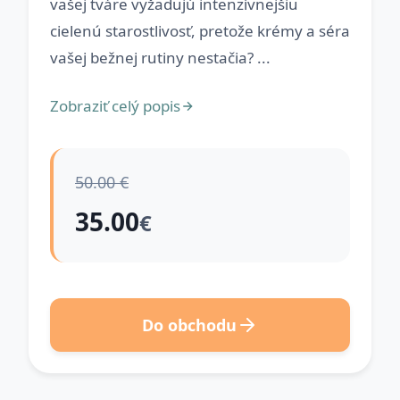
vašej tváre vyžadujú intenzívnejšiu
cielenú starostlivosť, pretože krémy a séra
vašej bežnej rutiny nestačia? ...
Zobraziť celý popis
50.00 €
35.00
€
Do obchodu