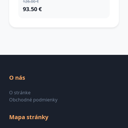
126.00 €
93.50 €
O nás
O stránke
Obchodné podmienky
Mapa stránky