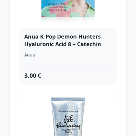
Anua K-Pop Demon Hunters
Hyaluronic Acid 8 + Catechin
hydratačná plátienková maska
Anua
s chladivým účinkom 23 ml
3.00 €