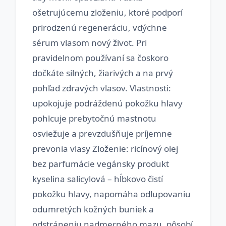
ošetrujúcemu zloženiu, ktoré podporí
prirodzenú regeneráciu, vdýchne
sérum vlasom nový život. Pri
pravidelnom používaní sa čoskoro
dočkáte silných, žiarivých a na prvý
pohľad zdravých vlasov. Vlastnosti:
upokojuje podráždenú pokožku hlavy
pohlcuje prebytočnú mastnotu
osviežuje a prevzdušňuje príjemne
prevonia vlasy Zloženie: ricínový olej
bez parfumácie vegánsky produkt
kyselina salicylová – hĺbkovo čistí
pokožku hlavy, napomáha odlupovaniu
odumretých kožných buniek a
odstráneniu nadmerného mazu, pôsobí