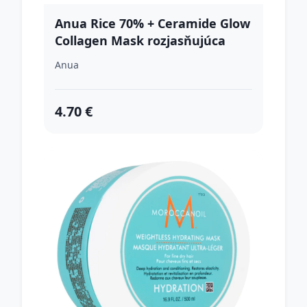
Anua Rice 70% + Ceramide Glow
Collagen Mask rozjasňujúca
pleťová maska s kolagénom 1
Anua
ks
4.70 €