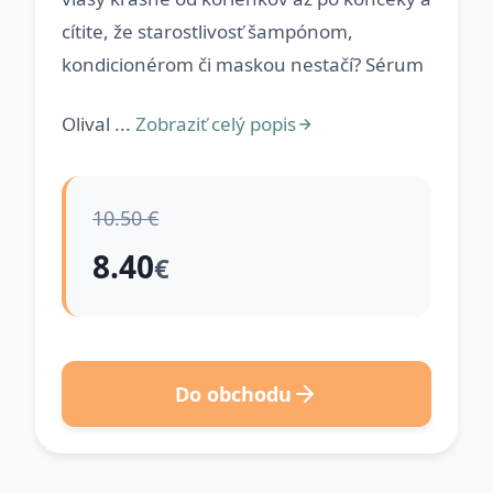
cítite, že starostlivosť šampónom,
kondicionérom či maskou nestačí? Sérum
Olival ...
Zobraziť celý popis
10.50 €
8.40
€
Do obchodu