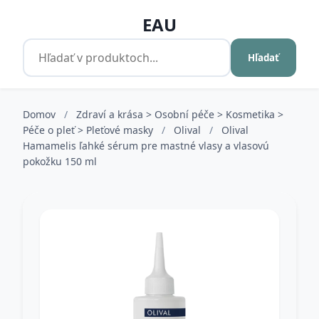
EAU
Hľadať
Domov
/
Zdraví a krása > Osobní péče > Kosmetika >
Péče o pleť > Pleťové masky
/
Olival
/
Olival
Hamamelis ľahké sérum pre mastné vlasy a vlasovú
pokožku 150 ml