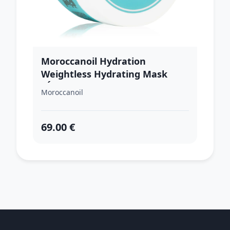
Moroccanoil Hydration
Weightless Hydrating Mask
hĺbkovo hydratačná maska pre
Moroccanoil
suché a slabé vlasy 500 ml
69.00 €