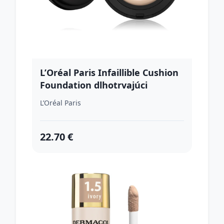
L’Oréal Paris Infaillible Cushion
Foundation dlhotrvajúci
kompaktný make-up odtieň
L’Oréal Paris
N127 11 g
22.70 €