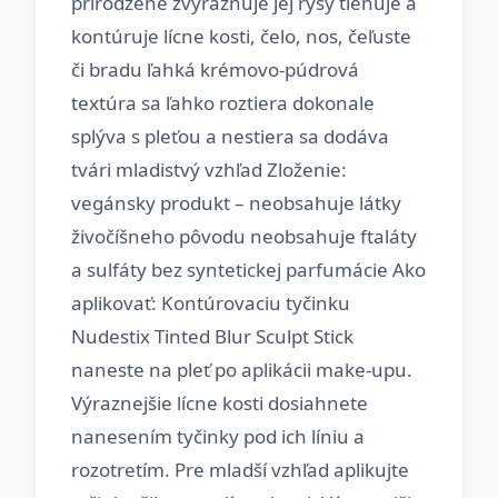
prirodzene zvýrazňuje jej rysy tieňuje a
kontúruje lícne kosti, čelo, nos, čeľuste
či bradu ľahká krémovo-púdrová
textúra sa ľahko roztiera dokonale
splýva s pleťou a nestiera sa dodáva
tvári mladistvý vzhľad Zloženie:
vegánsky produkt – neobsahuje látky
živočíšneho pôvodu neobsahuje ftaláty
a sulfáty bez syntetickej parfumácie Ako
aplikovať: Kontúrovaciu tyčinku
Nudestix Tinted Blur Sculpt Stick
naneste na pleť po aplikácii make-upu.
Výraznejšie lícne kosti dosiahnete
nanesením tyčinky pod ich líniu a
rozotretím. Pre mladší vzhľad aplikujte