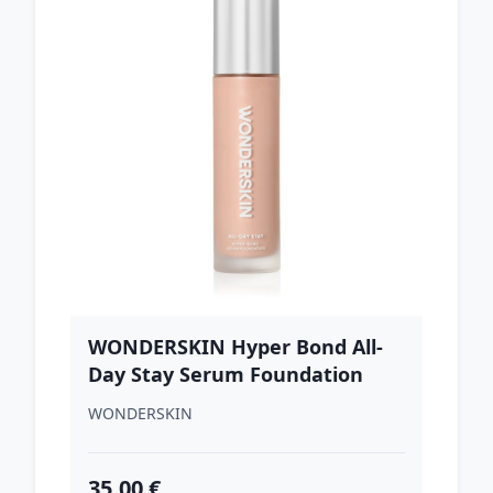
WONDERSKIN Hyper Bond All-
Day Stay Serum Foundation
dlhotrvajúci make-up odtieň 30
WONDERSKIN
ml
35.00 €