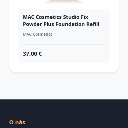
MAC Cosmetics Studio Fix
Powder Plus Foundation Refill
zmatňujúci púdrový make-up
MAC Cosmetics
náhradná náplň odtieň NC63 12
g
37.00 €
O nás