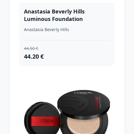
Anastasia Beverly Hills
Luminous Foundation
rozjasňujúci make-up odtieň
Anastasia Beverly Hills
305N 30 ml
44.50 €
44.20 €