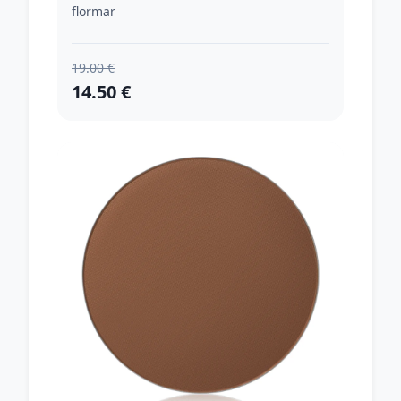
odtieň 140 Tan 30 ml
flormar
19.00 €
14.50 €