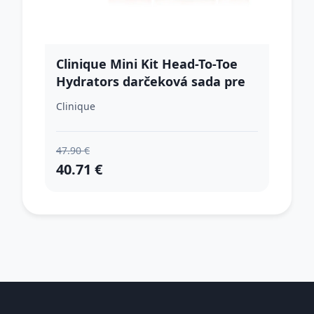
Clinique Mini Kit Head-To-Toe
Hydrators darčeková sada pre
dehydratovanú pleť
Clinique
47.90 €
40.71 €