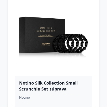
Notino Silk Collection Small
Scrunchie Set súprava
hodvábnych gumičiek do vlasov
Notino
odtieň