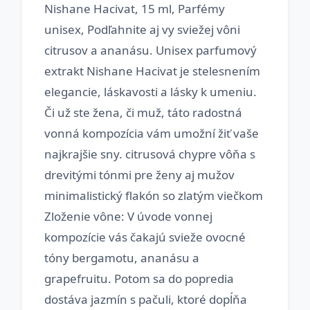
Nishane Hacivat, 15 ml, Parfémy
unisex, Podľahnite aj vy sviežej vôni
citrusov a ananásu. Unisex parfumový
extrakt Nishane Hacivat je stelesnením
elegancie, láskavosti a lásky k umeniu.
Či už ste žena, či muž, táto radostná
vonná kompozícia vám umožní žiť vaše
najkrajšie sny. citrusová chypre vôňa s
drevitými tónmi pre ženy aj mužov
minimalistický flakón so zlatým viečkom
Zloženie vône: V úvode vonnej
kompozície vás čakajú svieže ovocné
tóny bergamotu, ananásu a
grapefruitu. Potom sa do popredia
dostáva jazmín s pačuli, ktoré dopĺňa