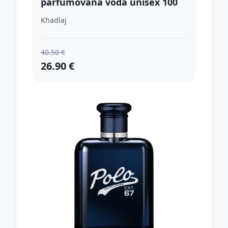
parfumovaná voda unisex 100
ml
Khadlaj
40.50 €
26.90 €