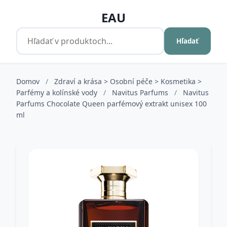
EAU
Hľadať
Domov
/
Zdraví a krása > Osobní péče > Kosmetika >
Parfémy a kolínské vody
/
Navitus Parfums
/
Navitus
Parfums Chocolate Queen parfémový extrakt unisex 100
ml