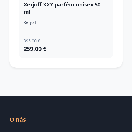
Xerjoff XXY parfém unisex 50
ml
Xerjoff
395.00 €
259.00 €
O nás