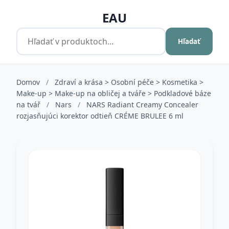
EAU
Hľadať
Domov
/
Zdraví a krása > Osobní péče > Kosmetika >
Make-up > Make-up na obličej a tváře > Podkladové báze
na tvář
/
Nars
/
NARS Radiant Creamy Concealer
rozjasňujúci korektor odtieň CRÉME BRULEE 6 ml