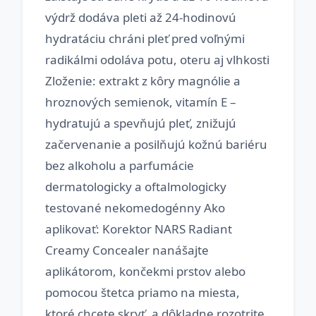
výdrž dodáva pleti až 24-hodinovú
hydratáciu chráni pleť pred voľnými
radikálmi odoláva potu, oteru aj vlhkosti
Zloženie: extrakt z kôry magnólie a
hroznových semienok, vitamín E –
hydratujú a spevňujú pleť, znižujú
začervenanie a posilňujú kožnú bariéru
bez alkoholu a parfumácie
dermatologicky a oftalmologicky
testované nekomedogénny Ako
aplikovať: Korektor NARS Radiant
Creamy Concealer nanášajte
aplikátorom, končekmi prstov alebo
pomocou štetca priamo na miesta,
ktoré chcete skryť, a dôkladne rozotrite.