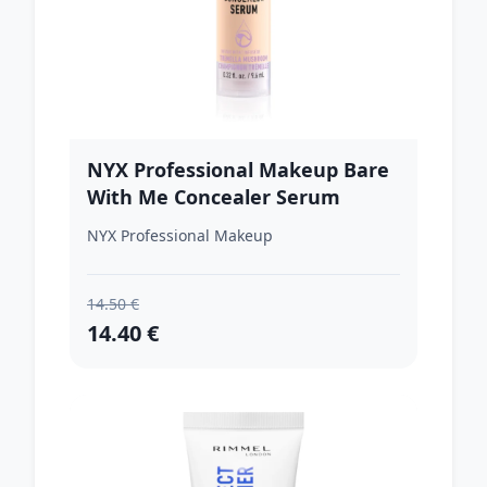
NYX Professional Makeup Bare
With Me Concealer Serum
hydratačný korektor 2 v 1
NYX Professional Makeup
odtieň 01 - Fair 9,6 ml
14.50 €
14.40 €