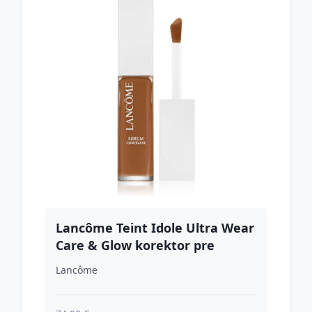
Lancôme Teint Idole Ultra Wear
Care & Glow korektor pre
rozjasnenie pleti odtieň 505N 13
Lancôme
ml