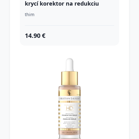
krycí korektor na redukciu
nedokonalostí obojstranný
thim
odtieň 03 Sand 6.3 g
14.90 €