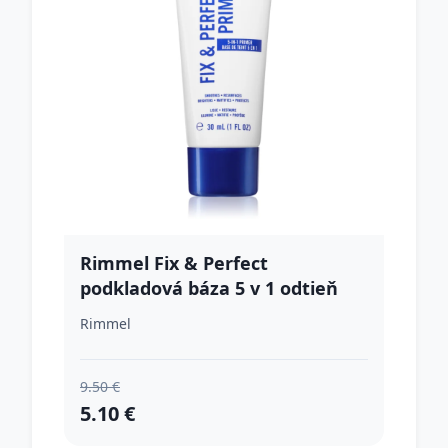
Rimmel Fix & Perfect
podkladová báza 5 v 1 odtieň
002 30 ml
Rimmel
9.50 €
5.10 €