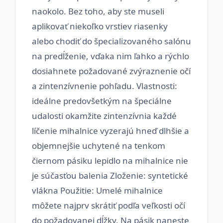
naokolo. Bez toho, aby ste museli
aplikovať niekoľko vrstiev riasenky
alebo chodiť do špecializovaného salónu
na predĺženie, vďaka nim ľahko a rýchlo
dosiahnete požadované zvýraznenie očí
a zintenzívnenie pohľadu. Vlastnosti:
ideálne predovšetkým na špeciálne
udalosti okamžite zintenzívnia každé
líčenie mihalnice vyzerajú hneď dlhšie a
objemnejšie uchytené na tenkom
čiernom pásiku lepidlo na mihalnice nie
je súčasťou balenia Zloženie: syntetické
vlákna Použitie: Umelé mihalnice
môžete najprv skrátiť podľa veľkosti očí
do požadovanej dĺžky. Na pásik naneste