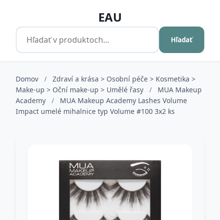
EAU
Hľadať
Domov
/
Zdraví a krása > Osobní péče > Kosmetika >
Make-up > Oční make-up > Umělé řasy
/
MUA Makeup
Academy
/
MUA Makeup Academy Lashes Volume
Impact umelé mihalnice typ Volume #100 3x2 ks