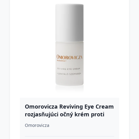
Omorovicza Reviving Eye Cream
rozjasňujúci očný krém proti
opuchom a tmavým kruhom 15
Omorovicza
ml