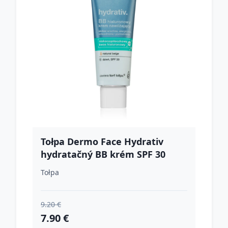
Tołpa Dermo Face Hydrativ
hydratačný BB krém SPF 30
Natural Beige 40 ml
Tołpa
9.20 €
7.90 €