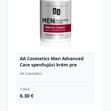
AA Cosmetics Men Advanced
Care spevňujúci krém pre
obnovenie pružnosti zrelej pleti
AA Cosmetics
40+ pre mužov 50 ml
7.00 €
6.30 €