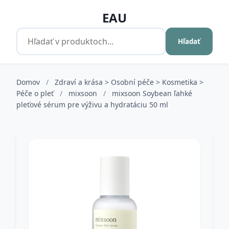
EAU
Hľadať
Domov
/
Zdraví a krása > Osobní péče > Kosmetika >
Péče o pleť
/
mixsoon
/
mixsoon Soybean ľahké
pleťové sérum pre výživu a hydratáciu 50 ml