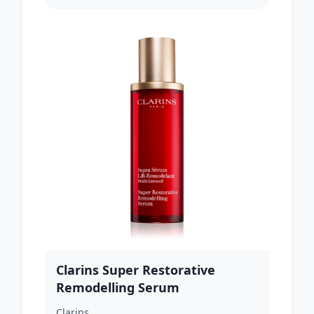
Clarins Super Restorative
Remodelling Serum
remodelačné sérum pre ženy 50
Clarins