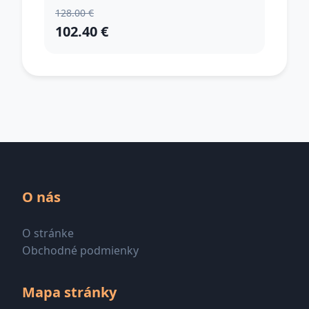
128.00 €
102.40 €
O nás
O stránke
Obchodné podmienky
Mapa stránky