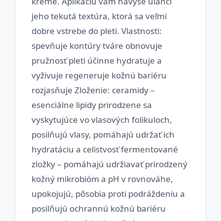
kréme. Aplikáciu vám navyše uľahčí
jeho tekutá textúra, ktorá sa veľmi
dobre vstrebe do pleti. Vlastnosti:
spevňuje kontúry tváre obnovuje
pružnosť pleti účinne hydratuje a
vyživuje regeneruje kožnú bariéru
rozjasňuje Zloženie: ceramidy –
esenciálne lipidy prirodzene sa
vyskytujúce vo vlasových folikuloch,
posilňujú vlasy, pomáhajú udržať ich
hydratáciu a celistvosť fermentované
zložky – pomáhajú udržiavať prirodzený
kožný mikrobióm a pH v rovnováhe,
upokojujú, pôsobia proti podráždeniu a
posilňujú ochrannú kožnú bariéru