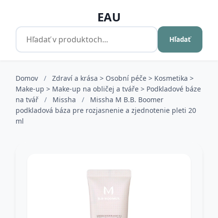
EAU
Hľadať
Domov
/
Zdraví a krása > Osobní péče > Kosmetika >
Make-up > Make-up na obličej a tváře > Podkladové báze
na tvář
/
Missha
/
Missha M B.B. Boomer
podkladová báza pre rozjasnenie a zjednotenie pleti 20
ml