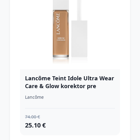
Lancôme Teint Idole Ultra Wear
Care & Glow korektor pre
rozjasnenie pleti odtieň 420W
Lancôme
13 ml
74.00 €
25.10 €