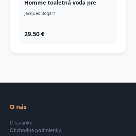
Homme toaletná voda pre
mužov 100 ml
Jacques Bogart
29.50 €
O nás
O stránke
Obchodné podmienky