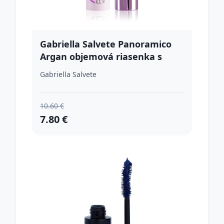
Gabriella Salvete Panoramico
Argan objemová riasenka s
arganovým olejom odtieň 01
Gabriella Salvete
Black 13 ml
10.60 €
7.80 €