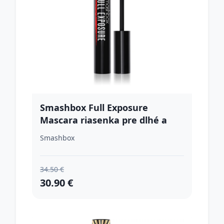
Smashbox Full Exposure
Mascara riasenka pre dlhé a
plné mihalnice odtieň Jet Black
Smashbox
9.56 ml
34.50 €
30.90 €