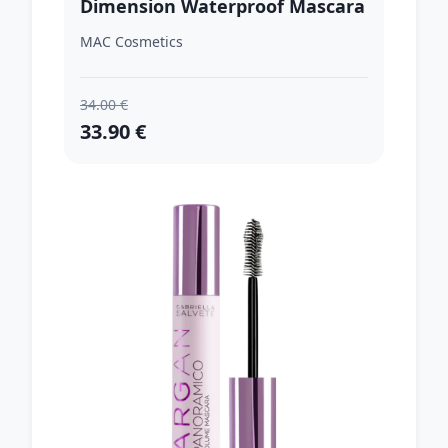
Dimension Waterproof Mascara
vodeodolná riasenka pre objem
MAC Cosmetics
a natočenie rias odtieň
Dimensional Black 13 g
34.00 €
33.90 €