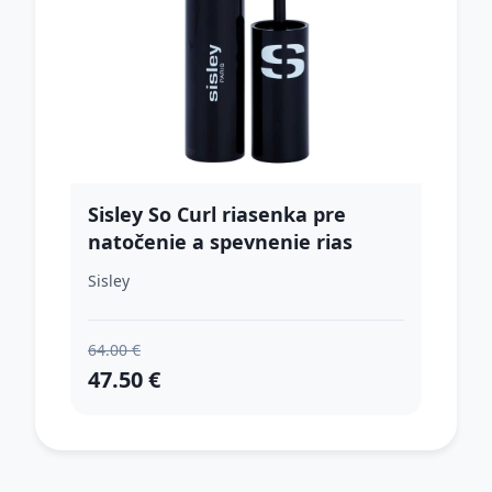
Sisley So Curl riasenka pre
natočenie a spevnenie rias
odtieň 3 Deep Blue 10 ml
Sisley
64.00 €
47.50 €