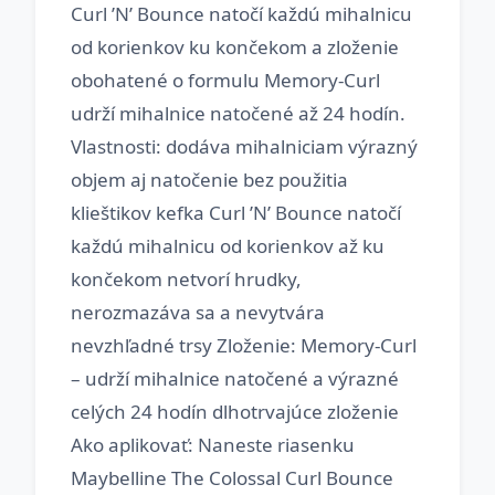
Curl ’N’ Bounce natočí každú mihalnicu
od korienkov ku končekom a zloženie
obohatené o formulu Memory-Curl
udrží mihalnice natočené až 24 hodín.
Vlastnosti: dodáva mihalniciam výrazný
objem aj natočenie bez použitia
klieštikov kefka Curl ’N’ Bounce natočí
každú mihalnicu od korienkov až ku
končekom netvorí hrudky,
nerozmazáva sa a nevytvára
nevzhľadné trsy Zloženie: Memory-Curl
– udrží mihalnice natočené a výrazné
celých 24 hodín dlhotrvajúce zloženie
Ako aplikovať: Naneste riasenku
Maybelline The Colossal Curl Bounce