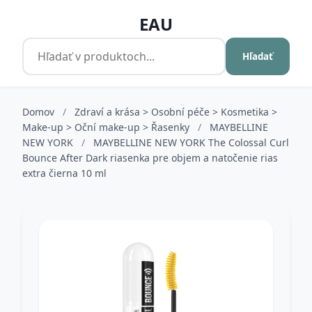
EAU
Hľadať
Domov
/
Zdraví a krása > Osobní péče > Kosmetika >
Make-up > Oční make-up > Řasenky
/
MAYBELLINE
NEW YORK
/
MAYBELLINE NEW YORK The Colossal Curl
Bounce After Dark riasenka pre objem a natočenie rias
extra čierna 10 ml