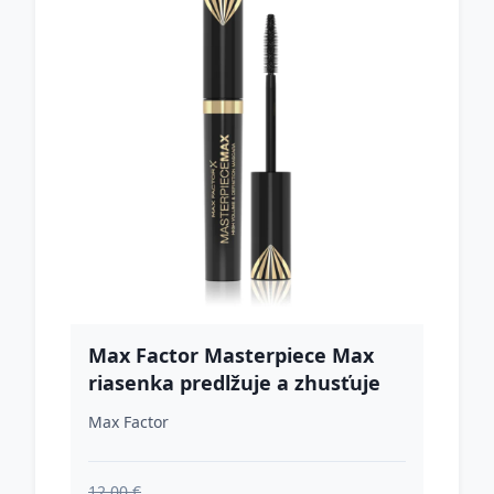
Max Factor Masterpiece Max
riasenka predlžuje a zhusťuje
mihalnice odtieň Black 7.2 ml
Max Factor
12.00 €