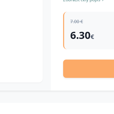
7.00 €
6.30
€