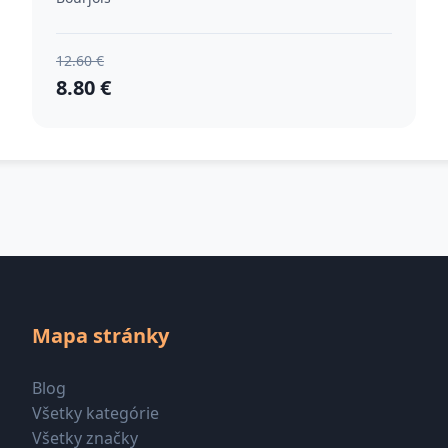
12.60 €
8.80 €
Mapa stránky
Blog
Všetky kategórie
Všetky značky