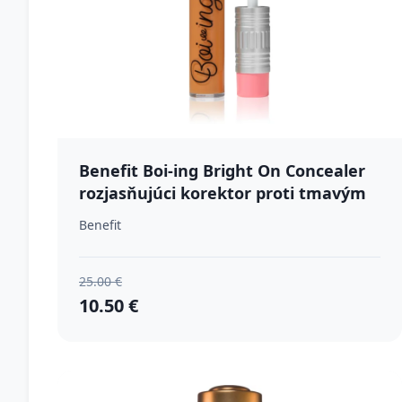
Benefit Boi-ing Bright On Concealer
rozjasňujúci korektor proti tmavým
kruhom odtieň Walnut (Deep Tan-
Benefit
Peach) 5 ml
25.00 €
10.50 €