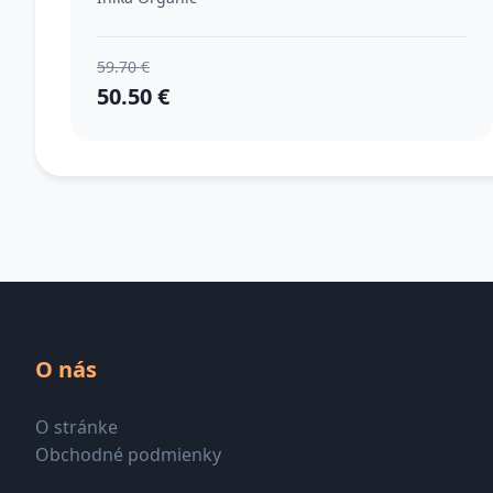
59.70 €
50.50 €
O nás
O stránke
Obchodné podmienky