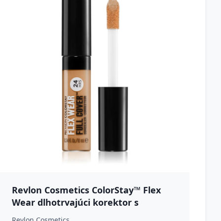
Revlon Cosmetics ColorStay™ Flex
Wear dlhotrvajúci korektor s
kyselinou hyalurónovou odtieň
Revlon Cosmetics