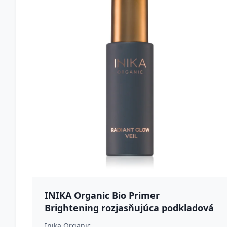
INIKA Organic Bio Primer
Brightening rozjasňujúca podkladová
báza 30 ml
Inika Organic