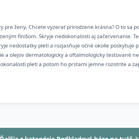
 pre ženy, Chcete vyzerať prirodzene krásna? O to sa po
zeným finišom. Skryje nedokonalosti aj začervenanie. T
ryje nedostatky pleti a rozjasňuje očné okolie poskytuje 
e a olejov dermatologicky a oftalmologicky testované 
Ďalšie z kategórie Podkladové báze na tvář