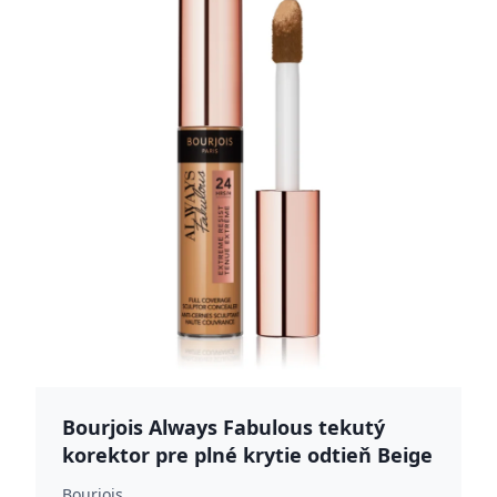
Bourjois Always Fabulous tekutý
korektor pre plné krytie odtieň Beige
Dore 11 ml
Bourjois