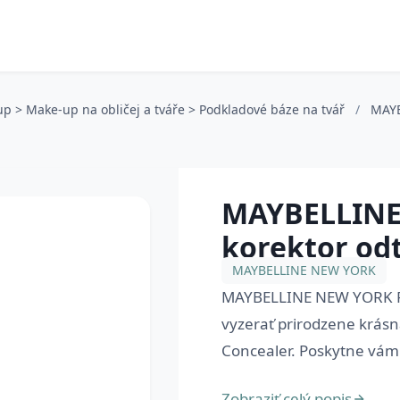
up > Make-up na obličej a tváře > Podkladové báze na tvář
/
MAY
MAYBELLINE
korektor odt
MAYBELLINE NEW YORK
MAYBELLINE NEW YORK Fit
vyzerať prirodzene krásn
Concealer. Poskytne vám 
Zobraziť celý popis