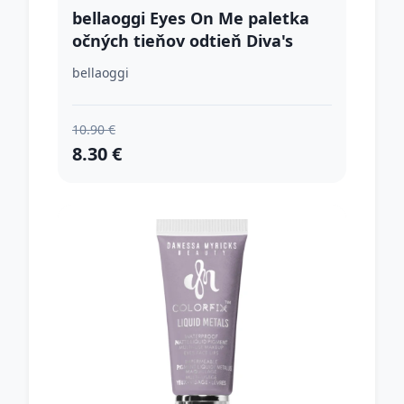
bellaoggi Eyes On Me paletka
očných tieňov odtieň Diva's
Light 4.5 g
bellaoggi
10.90 €
8.30 €