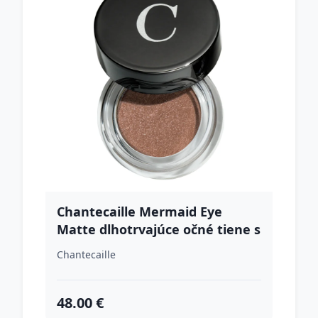
Chantecaille Mermaid Eye
Matte dlhotrvajúce očné tiene s
vyhladzujúcim efektom Sylvie 4
Chantecaille
g
48.00 €