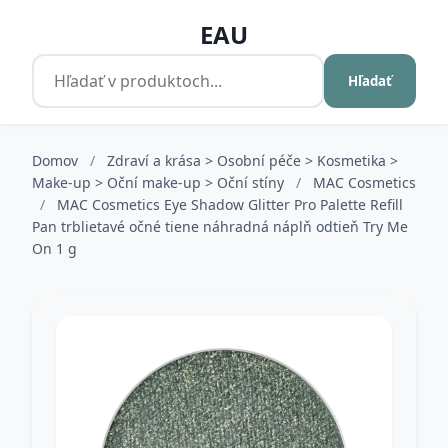
EAU
Hľadať
Domov
/
Zdraví a krása > Osobní péče > Kosmetika >
Make-up > Oční make-up > Oční stíny
/
MAC Cosmetics
/
MAC Cosmetics Eye Shadow Glitter Pro Palette Refill
Pan trblietavé očné tiene náhradná náplň odtieň Try Me
On 1 g