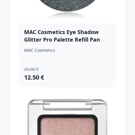
MAC Cosmetics Eye Shadow
Glitter Pro Palette Refill Pan
trblietavé očné tiene náhradná
MAC Cosmetics
náplň odtieň Private Jet 1 g
20.00 €
12.50 €