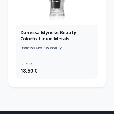
Danessa Myricks Beauty
Colorfix Liquid Metals
multifunkčné líčidlo na oči, pery
Danessa Myricks Beauty
a tvár odtieň Lilac Flame 10 ml
28.50 €
18.50 €