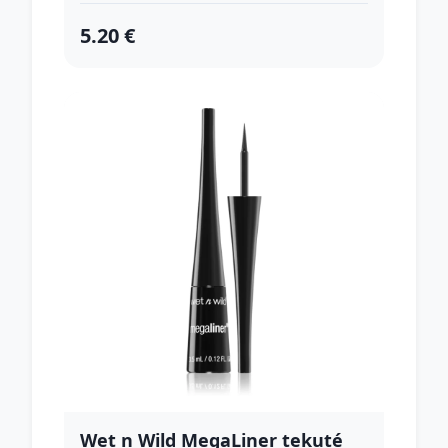
5.20 €
Wet n Wild MegaLiner tekuté