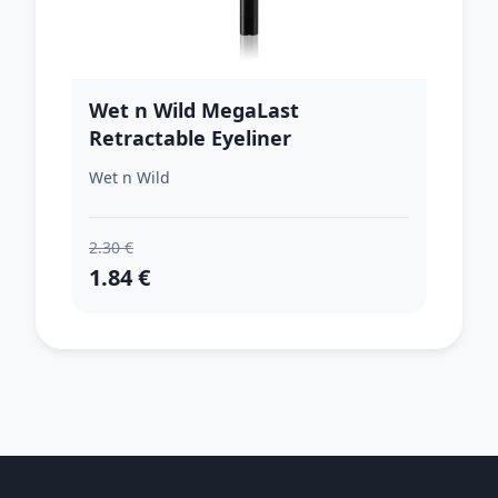
Wet n Wild MegaLast
Retractable Eyeliner
dlhotrvajúce očné linky odtieň
Wet n Wild
03 Blackest Black 0,2 g
2.30 €
1.84 €