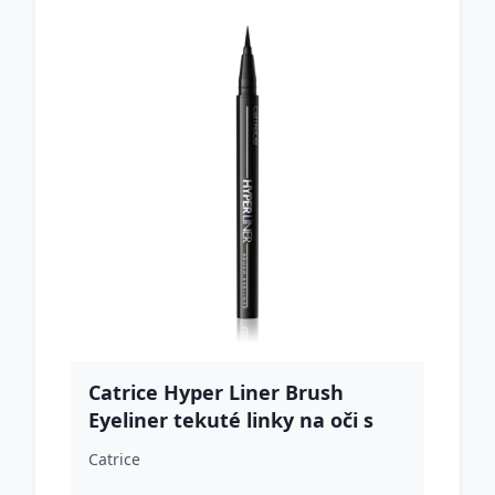
Catrice Hyper Liner Brush
Eyeliner tekuté linky na oči s
matným finišom odtieň 010
Catrice
Classic Black 0.52 ml