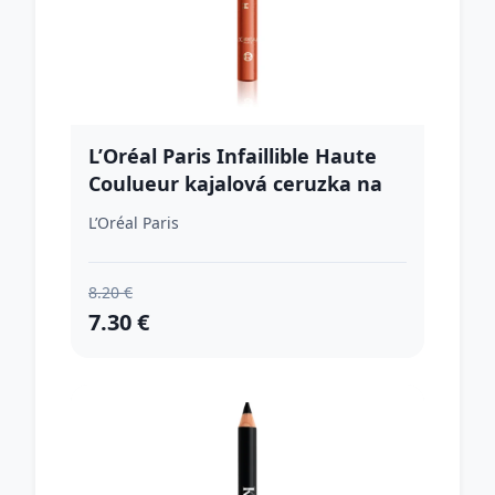
L’Oréal Paris Infaillible Haute
Coulueur kajalová ceruzka na
oči v tyčinke odtieň Copper
L’Oréal Paris
Tulle 1.2 g
8.20 €
7.30 €