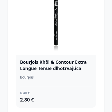
Bourjois Khôl & Contour Extra
Longue Tenue dlhotrvajúca
ceruzka na oči odtieň 001 Noir-
Bourjois
issime 1.2 g
6.40 €
2.80 €