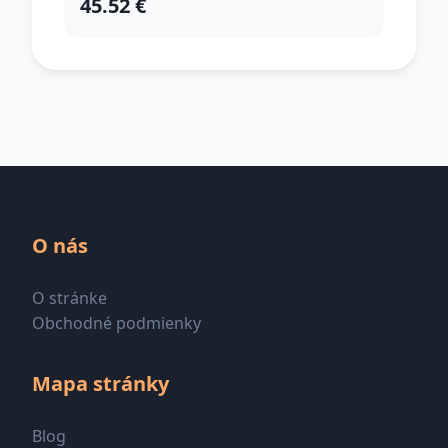
45.52 €
O nás
O stránke
Obchodné podmienky
Mapa stránky
Blog