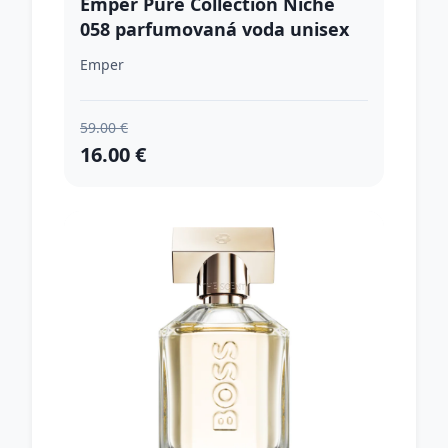
Emper Pure Collection Niche
058 parfumovaná voda unisex
100 ml
Emper
59.00 €
16.00 €