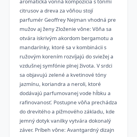
aromatická vonná kompozícia s tónmi
citrusov a dreva za vôňou stojí
parfumér Geoffrey Nejman vhodná pre
mužov aj ženy Zloženie vône: Vôňa sa
otvára iskrivým akordom bergamotu a
mandarínky, ktoré sa v kombinácii s
ružovým korením rozvíjajú do sviežej a
vzdušnej symfónie plnej života. V srdci
sa objavujú zelené a kvetinové tóny
jazmínu, koriandra a neroli, ktoré
dodávajú parfumovanej vode hĺbku a
rafinovanosť. Postupne vôňa prechádza
do drevitého a pižmového základu, kde
jemný dotyk vanilky vytvára dokonalý
záver. Príbeh vône: Avantgardný dizajn