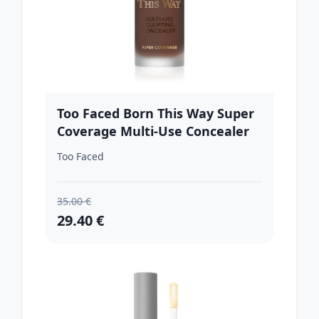
Too Faced Born This Way Super
Coverage Multi-Use Concealer
dlhotrvajúci korektor pre plné
Too Faced
krytie odtieň Ganache 13.5 ml
35.00 €
29.40 €