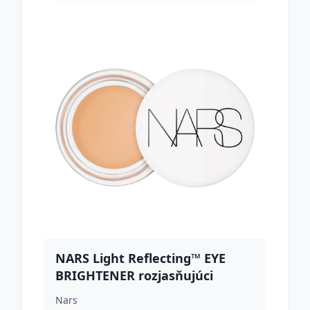
NARS Light Reflecting™ EYE
BRIGHTENER rozjasňujúci
korektor na očné okolie odtieň
Nars