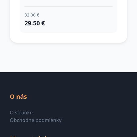
GOLDENEYE 6 g
32.00 €
29.50 €
O nás
O stránke
Obchodné podmienky