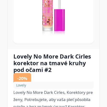
Lovely No More Dark Cirles
korektor na tmavé kruhy
pod očami #2
-20%
Lovely
Lovely No More Dark Cirles, Korektory pre
ženy, Potrebujete, aby vaša pleť pôsobila
sviežo a bez známok únavy? Korektor