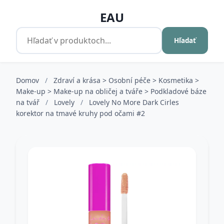
EAU
Hľadať
Domov
/
Zdraví a krása > Osobní péče > Kosmetika >
Make-up > Make-up na obličej a tváře > Podkladové báze
na tvář
/
Lovely
/
Lovely No More Dark Cirles
korektor na tmavé kruhy pod očami #2