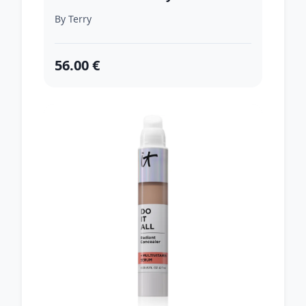
odtieň N°2 - Vanilla Beige 7 ml
By Terry
56.00 €