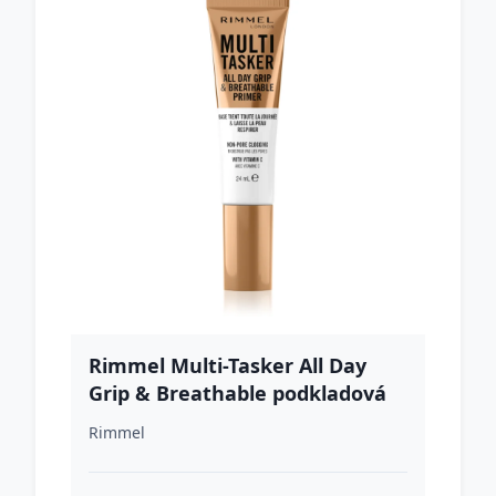
Rimmel Multi-Tasker All Day
Grip & Breathable podkladová
báza s gélovou textúrou odtieň
Rimmel
24 ml