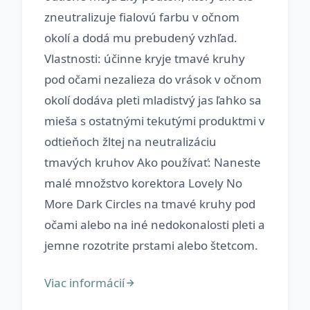
zneutralizuje fialovú farbu v očnom
okolí a dodá mu prebudený vzhľad.
Vlastnosti: účinne kryje tmavé kruhy
pod očami nezalieza do vrások v očnom
okolí dodáva pleti mladistvý jas ľahko sa
mieša s ostatnými tekutými produktmi v
odtieňoch žltej na neutralizáciu
tmavých kruhov Ako používať: Naneste
malé množstvo korektora Lovely No
More Dark Circles na tmavé kruhy pod
očami alebo na iné nedokonalosti pleti a