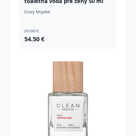
toaletná voda pre ženy 50 ml
Issey Miyake
93.00 €
54.50 €