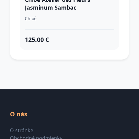
Jasminum Sambac
parfumovaná voda pre ženy 50
Chloé
ml
125.00 €
O nás
O stránke
Obchodné podmienky