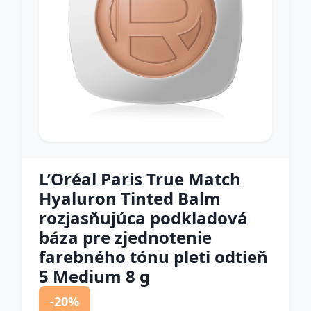
L’Oréal Paris True Match
Hyaluron Tinted Balm
rozjasňujúca podkladová
báza pre zjednotenie
farebného tónu pleti odtieň
5 Medium 8 g
-20%