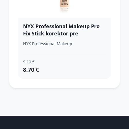
NYX Professional Makeup Pro
Fix Stick korektor pre
zjednotenie farebného tónu
NYX Professional Makeup
pleti odtieň 02 Fair 1,6 g
9.10 €
8.70 €