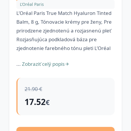
L’Oréal Paris
L’Oréal Paris True Match Hyaluron Tinted
Balm, 8 g, Tónovacie krémy pre ženy, Pre
prirodzene zjednotenú a rozjasnenú pleť
Rozjasňujúca podkladová báza pre
zjednotenie farebného tónu pleti L’Oréal
...
Zobraziť celý popis
21.90 €
17.52
€