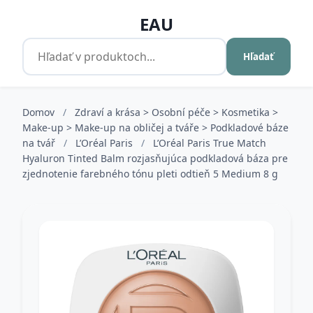
EAU
Hľadať
Domov
/
Zdraví a krása > Osobní péče > Kosmetika >
Make-up > Make-up na obličej a tváře > Podkladové báze
na tvář
/
L’Oréal Paris
/
L’Oréal Paris True Match
Hyaluron Tinted Balm rozjasňujúca podkladová báza pre
zjednotenie farebného tónu pleti odtieň 5 Medium 8 g