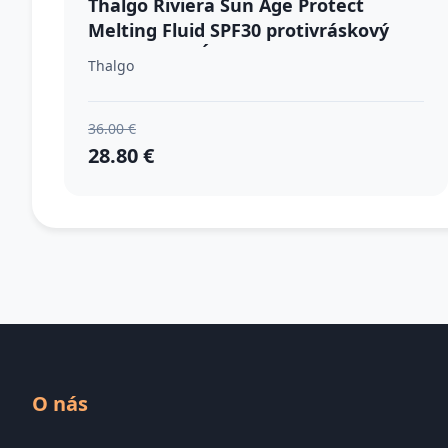
Thalgo Riviera Sun Age Protect
Melting Fluid SPF30 protivráskový
fluid na predĺženie doby opálenia SPF
Thalgo
30 50 ml
36.00 €
28.80 €
O nás