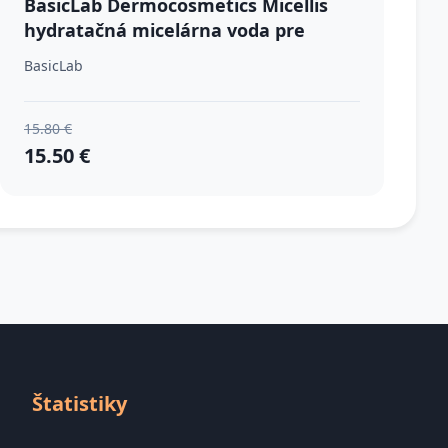
BasicLab Dermocosmetics Micellis
hydratačná micelárna voda pre
suchú až citlivú pleť 500 ml
BasicLab
15.80 €
15.50 €
Štatistiky