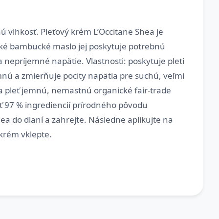
nú vlhkosť. Pleťový krém L’Occitane Shea je
cké bambucké maslo jej poskytuje potrebnú
nepríjemné napätie. Vlastnosti: poskytuje pleti
mnú a zmierňuje pocity napätia pre suchú, veľmi
a pleť jemnú, nemastnú organické fair-trade
ť 97 % ingrediencií prírodného pôvodu
 do dlaní a zahrejte. Následne aplikujte na