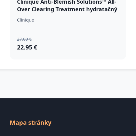
Clinique Anti-Blemish Solutions™ All-
Over Clearing Treatment hydratačný
krém pre problematickú pleť, akné
Clinique
50 ml
27.00 €
22.95 €
Mapa stránky