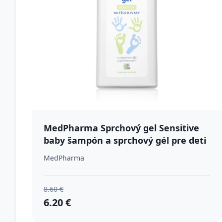
MedPharma Sprchový gel Sensitive
baby šampón a sprchový gél pre deti
500 ml
MedPharma
8.60 €
6.20 €