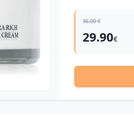
36.00 €
29.90
€