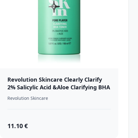
Revolution Skincare Clearly Clarify
2% Salicylic Acid &Aloe Clarifying BHA
Toner čistiace tonikum pre reguláciu
Revolution Skincare
mazu a minimalizáciu pórov 150 ml
11.10 €