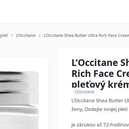
 pleť
/
L’Occitane
/
L’Occitane Shea Butter Ultra Rich Face Crea
L’Occitane S
Rich Face C
pleťový kré
L’Occitane
L’Occitane Shea Butter U
ženy, Dodajte svojej plet
je zárukou až 72-hodinove