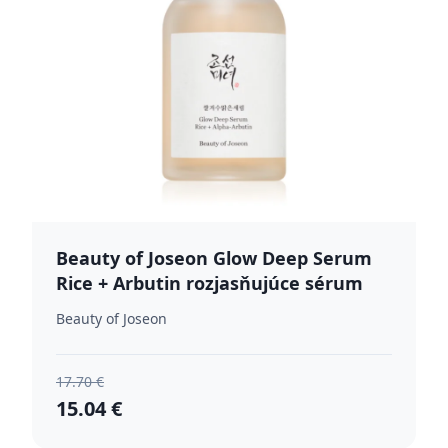
Beauty of Joseon Glow Deep Serum
Rice + Arbutin rozjasňujúce sérum
pre zjednotenie farebného tónu pleti
Beauty of Joseon
60 ml
17.70 €
15.04 €