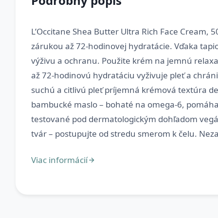
Podrobný popis
L’Occitane Shea Butter Ultra Rich Face Cream, 50
zárukou až 72-hodinovej hydratácie. Vďaka tap
výživu a ochranu. Použite krém na jemnú relaxač
až 72-hodinovú hydratáciu vyživuje pleť a chrán
suchú a citlivú pleť príjemná krémová textúra 
bambucké maslo – bohaté na omega-6, pomáha vyž
testované pod dermatologickým dohľadom vegáns