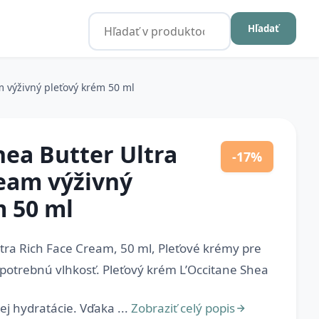
Hľadať
m výživný pleťový krém 50 ml
hea Butter Ultra
-17%
ream výživný
m 50 ml
ltra Rich Face Cream, 50 ml, Pleťové krémy pre
i potrebnú vlhkosť. Pleťový krém L’Occitane Shea
j hydratácie. Vďaka ...
Zobraziť celý popis