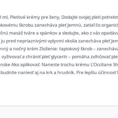
 ml, Pleťové krémy pre ženy, Dodajte svojej pleti potreb
iokovému škrobu zanecháva pleť jemnú, zatiaľ čo organi
nú masáž tváre a spánkov a sledujte, ako z vás opadáva 
i ju pred nepriaznivými vplyvmi okolia zanecháva pleť je
denný a nočný krém Zloženie: tapiokový škrob – zanecháv
ivovať a chrániť pleť glycerín – pomáha zvlhčovať ple
ke Ako aplikovať: Naneste trochu krému L’Occitane Shea