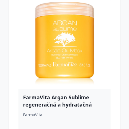
FarmaVita Argan Sublime
regeneračná a hydratačná
maska na vlasy 1000 ml
FarmaVita