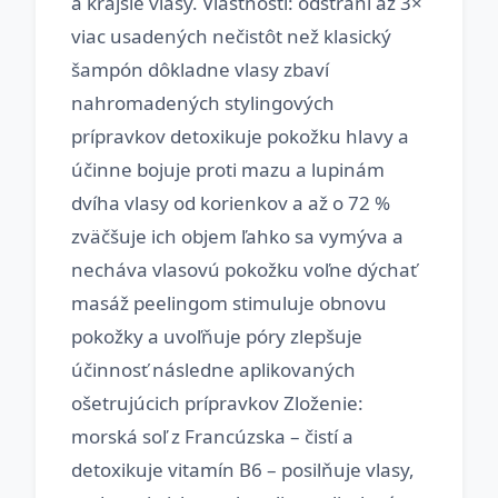
a krajšie vlasy. Vlastnosti: odstráni až 3×
viac usadených nečistôt než klasický
šampón dôkladne vlasy zbaví
nahromadených stylingových
prípravkov detoxikuje pokožku hlavy a
účinne bojuje proti mazu a lupinám
dvíha vlasy od korienkov a až o 72 %
zväčšuje ich objem ľahko sa vymýva a
necháva vlasovú pokožku voľne dýchať
masáž peelingom stimuluje obnovu
pokožky a uvoľňuje póry zlepšuje
účinnosť následne aplikovaných
ošetrujúcich prípravkov Zloženie:
morská soľ z Francúzska – čistí a
detoxikuje vitamín B6 – posilňuje vlasy,