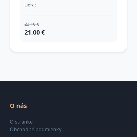
revitalizačná pleťová maska 75
Lierac
ml
23.10 €
21.00 €
O nás
O stránke
Obchodné podmienky