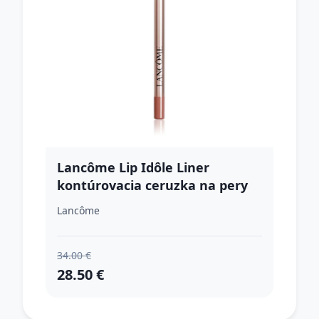
Lancôme Lip Idôle Liner
kontúrovacia ceruzka na pery
odtieň 21 Throwing Beige 1.2 g
Lancôme
34.00 €
28.50 €