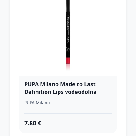
PUPA Milano Made to Last
Definition Lips vodeodolná
ceruzka na pery odtieň 403 -
PUPA Milano
Fruit Cocktail 0.35 g
7.80 €