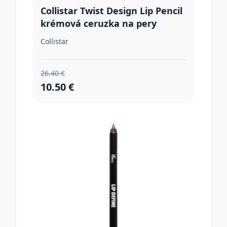
Collistar Twist Design Lip Pencil
krémová ceruzka na pery
odtieň 113 - Autumn Berry 0.4 g
Collistar
26.40 €
10.50 €