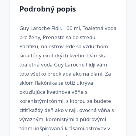
Podrobný popis
Guy Laroche Fidji, 100 ml, Toaletná voda
pre ženy, Preneste sa do stredu
Pacifiku, na ostrov, kde sa vzduchom
šíria tóny exotických kvetín. Dámska
toaletná voda Guy Laroche Fidji vám
toto všetko predkladá ako na dlani. Za
sklom flakónika sa totiž ukrýva
okúzľujúca kvetinová vôňa s
korenistými tónmi, s ktorou sa budete
cítiť každý deň ako v raji. ovocná vôňa s
výraznými korenistými a púdrovými
tónmi inšpirovaná krásami ostrovov v