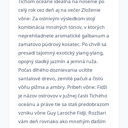
Tichom oceáne ideálna na nosenie po
celý rok cez deň aj na večer Zloženie
vône: Za oslnivým výsledkom stojí
kombinácia mnohých tónov, v ktorých
neprehliadnete aromatické galbanum a
zamatovo púdrový kosatec. Po chvíli sa
presadí tajomný exotický ylang-ylang,
opojný sladký jazmín a jemná ruža.
Počas dlhého doznievania ucítite
santalové drevo, zemité pačuli a čistú
vôňu pižma a ambry. Príbeh vône: Fidži
je názov ostrovov v južnej časti Tichého
oceánu a práve tie sa stali predobrazom
vzniku vône Guy Laroche Fidji. Rozžiari
vám deň rovnako ako mnohým ďalším