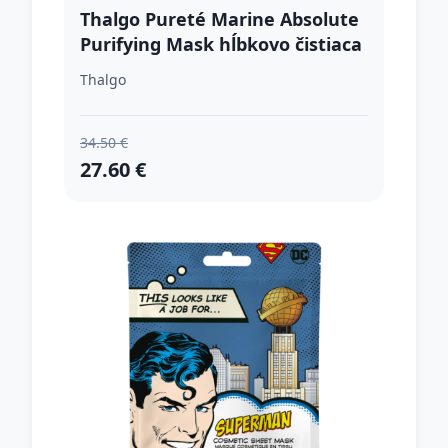
Thalgo Pureté Marine Absolute
Purifying Mask hĺbkovo čistiaca
pleťová maska pre mastnú a
Thalgo
zmiešanú pleť 40 ml
34.50 €
27.60 €