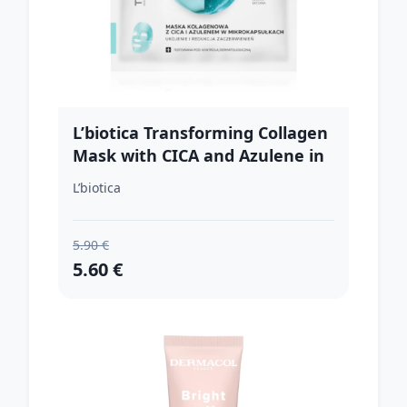
L’biotica Transforming Collagen
Mask with CICA and Azulene in
Microcapsules kolagenová
L’biotica
maska proti začervenaniu pleti
1 ks
5.90 €
5.60 €