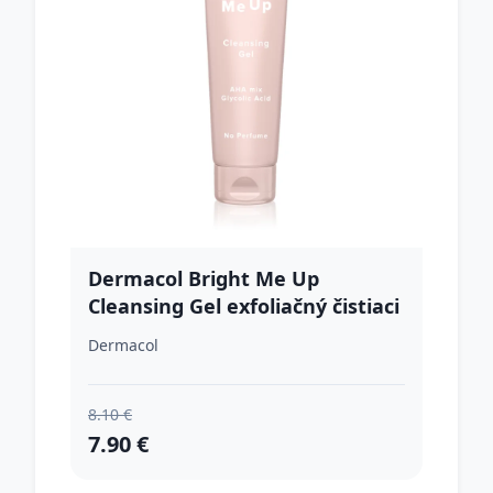
Dermacol Bright Me Up
Cleansing Gel exfoliačný čistiaci
gél na tvár 150 ml
Dermacol
8.10 €
7.90 €