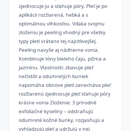
zjednocuje ju a sťahuje póry. Pleť je po
aplikácii rozžiarená, hebká a s
optimálnou vlhkosťou. Vďaka svojmu
zloženiu je peeling vhodný pre všetky
typy pleti vrátane tej najcitlivejšej.
Peeling navyše aj nádherne vonia.
Kombinuje tóny bieleho čaju, pižma a
jazmínu. Vlastnosti: zbavuje pleť
nečistôt a odumretých buniek
napomáha obnove pleti zanecháva pleť
rozžiarenú zjednocuje pleť sťahuje póry
krásne vonia Zloženie: 3 prírodné
exfoliačné kyseliny – odstraňujú
odumreté kožné bunky, rozjasňujú a
vyhladzujú pleť a udržujú v nej