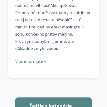
optimálnu vlhkosť Ako aplikovať:
Primerané množstvo masky rozotrite po
celej tvári a nechajte pôsobiť 5 – 10
minút. Pre ideálny efekt masírujte T-
zónu končekmi prstov malými,
krúživými pohybmi. Jemne, ale
Ďalšie z kategórie