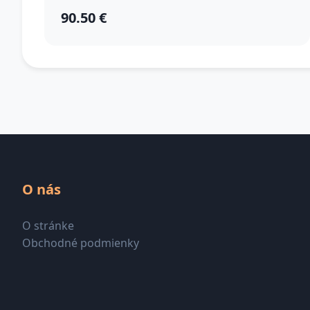
90.50 €
O nás
O stránke
Obchodné podmienky