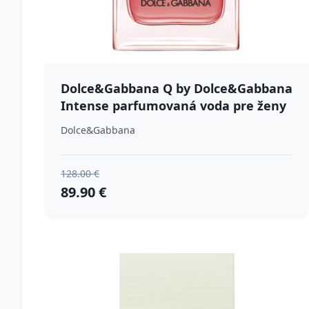
Dolce&Gabbana Q by Dolce&Gabbana
Intense parfumovaná voda pre ženy
50 ml
Dolce&Gabbana
128.00 €
89.90 €