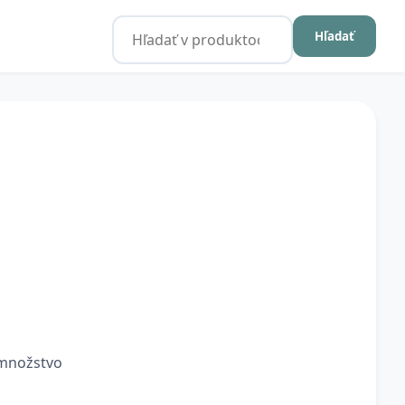
Hľadať
 množstvo