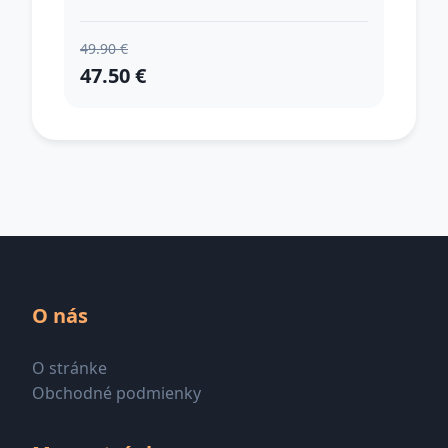
15 ml
49.90 €
47.50 €
O nás
O stránke
Obchodné podmienky