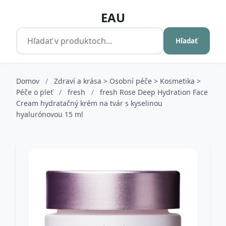
EAU
Hľadať
Domov
/
Zdraví a krása > Osobní péče > Kosmetika >
Péče o pleť
/
fresh
/
fresh Rose Deep Hydration Face
Cream hydratačný krém na tvár s kyselinou
hyalurónovou 15 ml