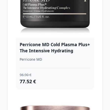
Perricone MD Cold Plasma Plus+
The Intensive Hydrating
Complex intenzívny hydratačný
Perricone MD
krém 30 ml
96.90 €
77.52 €