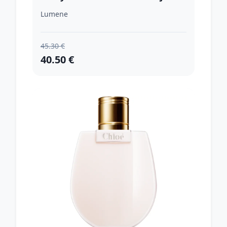
pleťový olej 30 ml
Lumene
45.30 €
40.50 €