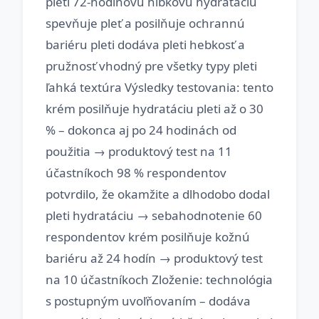
pleti 72-hodinovú hĺbkovú hydratáciu
spevňuje pleť a posilňuje ochrannú
bariéru pleti dodáva pleti hebkosť a
pružnosť vhodný pre všetky typy pleti
ľahká textúra Výsledky testovania: tento
krém posilňuje hydratáciu pleti až o 30
% – dokonca aj po 24 hodinách od
použitia → produktový test na 11
účastníkoch 98 % respondentov
potvrdilo, že okamžite a dlhodobo dodal
pleti hydratáciu → sebahodnotenie 60
respondentov krém posilňuje kožnú
bariéru až 24 hodín → produktový test
na 10 účastníkoch Zloženie: technológia
s postupným uvoľňovaním – dodáva