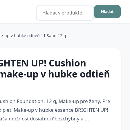
Hľadať
e-up v hubke odtieň 11 Sand 12 g
GHTEN UP! Cushion
make-up v hubke odtieň
shion Foundation, 12 g, Make-up pre ženy, Pre
ad pleti Make-up v hubke essence BRIGHTEN UP!
áša možnosť dosiahnuť bezchybný a ...