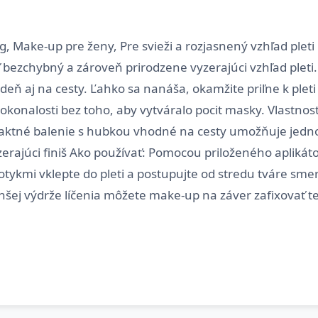
, Make-up pre ženy, Pre svieži a rozjasnený vzhľad ple
ezchybný a zároveň prirodzene vyzerajúci vzhľad pleti.
eň aj na cesty. Ľahko sa nanáša, okamžite priľne k pleti
okonalosti bez toho, aby vytváralo pocit masky. Vlastnost
paktné balenie s hubkou vhodné na cesty umožňuje jedn
zerajúci finiš Ako používať: Pomocou priloženého aplikát
kmi vklepte do pleti a postupujte od stredu tváre smer
 dlhšej výdrže líčenia môžete make-up na záver zafixovať