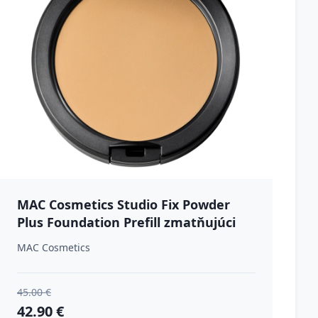
MAC Cosmetics Studio Fix Powder
Plus Foundation Prefill zmatňujúci
púdrový make-up odtieň NC17 12 g
MAC Cosmetics
45.00 €
42.90 €