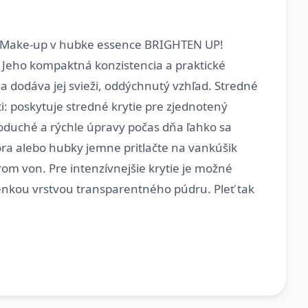
ti Make-up v hubke essence BRIGHTEN UP!
 Jeho kompaktná konzistencia a praktické
 a dodáva jej svieži, oddýchnutý vzhľad. Stredné
i: poskytuje stredné krytie pre zjednotený
oduché a rýchle úpravy počas dňa ľahko sa
ora alebo hubky jemne pritlačte na vankúšik
om von. Pre intenzívnejšie krytie je možné
 tenkou vrstvou transparentného púdru. Pleť tak