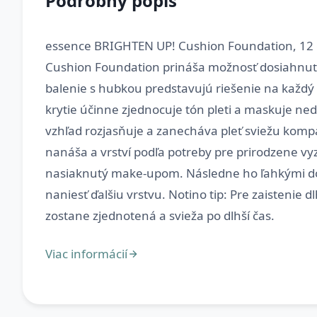
Podrobný popis
essence BRIGHTEN UP! Cushion Foundation, 12 g
Cushion Foundation prináša možnosť dosiahnuť b
balenie s hubkou predstavujú riešenie na každý d
krytie účinne zjednocuje tón pleti a maskuje ned
vzhľad rozjasňuje a zanecháva pleť sviežu kom
nanáša a vrství podľa potreby pre prirodzene vy
nasiaknutý make-upom. Následne ho ľahkými doty
naniesť ďalšiu vrstvu. Notino tip: Pre zaistenie