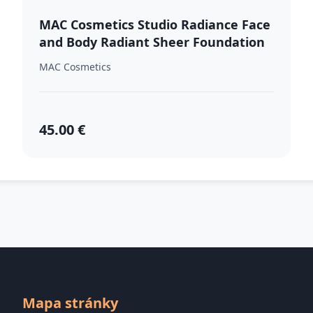
MAC Cosmetics Studio Radiance Face
and Body Radiant Sheer Foundation
ľahký make-up na tvár a telo odtieň
MAC Cosmetics
W0 50 ml
45.00 €
Mapa stránky