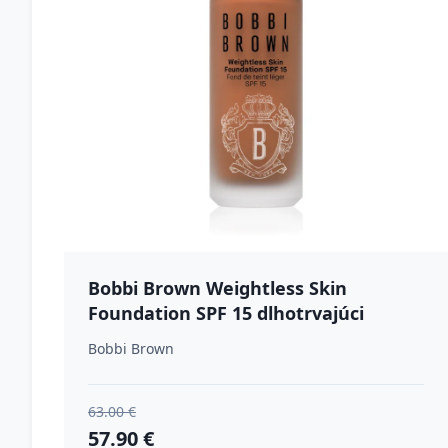
Bobbi Brown Weightless Skin
Foundation SPF 15 dlhotrvajúci
make-up s hydratačným účinkom
Bobbi Brown
odtieň Walnut 30 ml
63.00 €
57.90 €