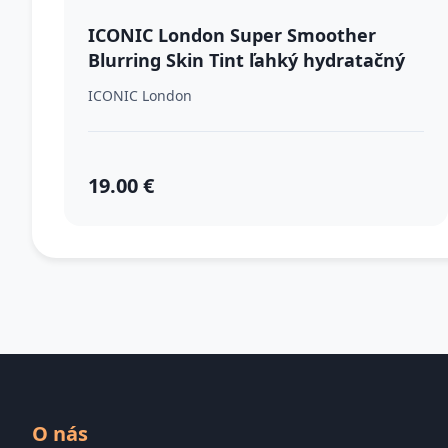
ICONIC London Super Smoother
Blurring Skin Tint ľahký hydratačný
make-up odtieň Warm Tan 30 ml
ICONIC London
19.00 €
O nás