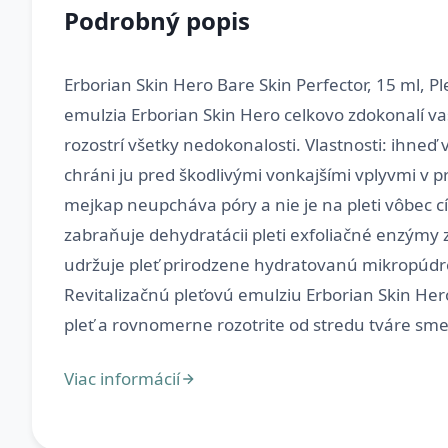
Podrobný popis
Erborian Skin Hero Bare Skin Perfector, 15 ml, P
emulzia Erborian Skin Hero celkovo zdokonalí vašu
rozostrí všetky nedokonalosti. Vlastnosti: ihne
chráni ju pred škodlivými vonkajšími vplyvmi v 
mejkap neupcháva póry a nie je na pleti vôbec c
zabraňuje dehydratácii pleti exfoliačné enzýmy
udržuje pleť prirodzene hydratovanú mikropúdre 
Revitalizačnú pleťovú emulziu Erborian Skin He