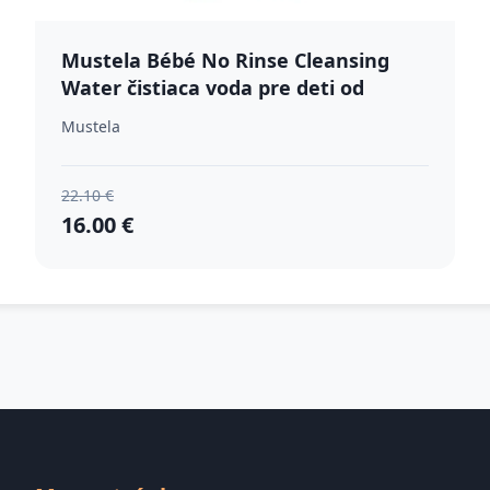
Mustela Bébé No Rinse Cleansing
Water čistiaca voda pre deti od
narodenia 750 ml
Mustela
22.10 €
16.00 €