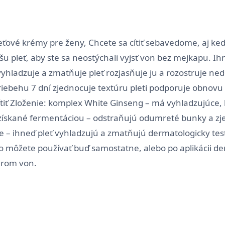
leťové krémy pre ženy, Chcete sa cítiť sebavedome, aj keď
 pleť, aby ste sa neostýchali vyjsť von bez mejkapu. Ihne
ď vyhladzuje a zmatňuje pleť rozjasňuje ju a rozostruje 
priebehu 7 dní zjednocuje textúru pleti podporuje obnov
ítiť Zloženie: komplex White Ginseng – má vyhladzujúce, 
 získané fermentáciou – odstraňujú odumreté bunky a zj
– ihneď pleť vyhladzujú a zmatňujú dermatologicky test
ro môžete používať buď samostatne, alebo po aplikácii 