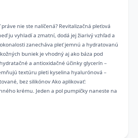
 práve nie ste nalíčená? Revitalizačná pleťová
ď ju vyhladí a zmatní, dodá jej žiarivý vzhľad a
nedokonalosti zanecháva pleť jemnú a hydratovanú
u kožných buniek je vhodný aj ako báza pod
hydratačné a antioxidačné účinky glycerín –
emňujú textúru pleti kyselina hyalurónová –
ované, bez silikónov Ako aplikovať:
denného krému. Jeden a pol pumpičky naneste na