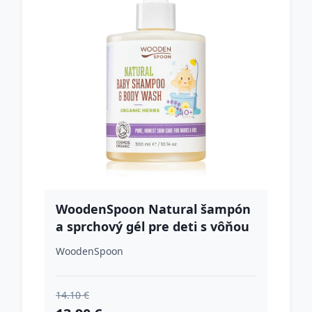
WoodenSpoon Natural šampón
a sprchový gél pre deti s vôňou
levandule 300 ml
WoodenSpoon
14.10 €