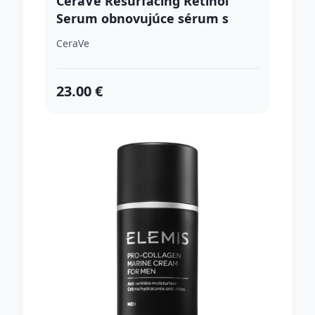
CeraVe Resurfacing Retinol
Serum obnovujúce sérum s
retinolom 30 ml
CeraVe
23.00 €