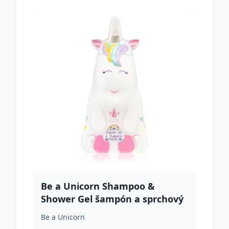
Be a Unicorn Shampoo &
Shower Gel šampón a sprchový
gél pre deti 400 ml
Be a Unicorn