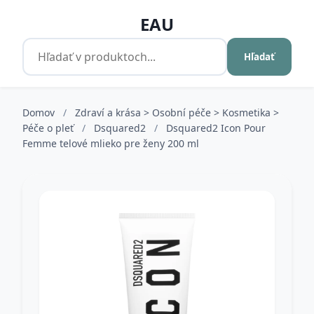
EAU
Hľadať
Domov
/
Zdraví a krása > Osobní péče > Kosmetika >
Péče o pleť
/
Dsquared2
/
Dsquared2 Icon Pour
Femme telové mlieko pre ženy 200 ml