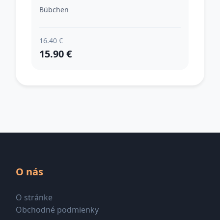
1000 ml
Bübchen
16.40 €
15.90 €
O nás
O stránke
Obchodné podmienky