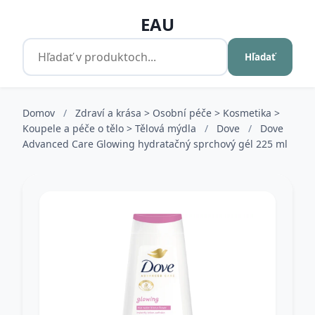
EAU
Hľadať
Domov
/
Zdraví a krása > Osobní péče > Kosmetika >
Koupele a péče o tělo > Tělová mýdla
/
Dove
/
Dove
Advanced Care Glowing hydratačný sprchový gél 225 ml