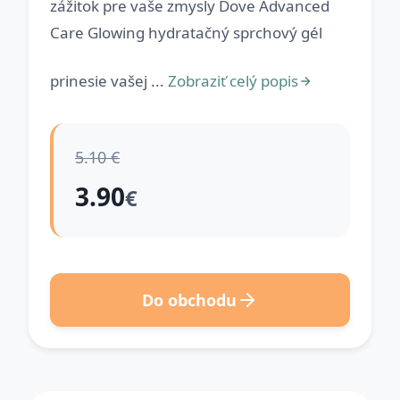
zážitok pre vaše zmysly Dove Advanced
Care Glowing hydratačný sprchový gél
prinesie vašej ...
Zobraziť celý popis
5.10 €
3.90
€
Do obchodu