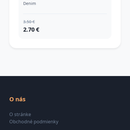
Denim
3.50 €
2.70 €
O nás
O stránke
Obchodné podmienky