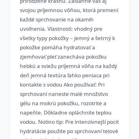
prirodzene krásnu. Zasiahne vás aj
svojou príjemnou vôňou, ktorá premení
každé sprchovanie na okamih
uvoľnenia. Vlastnosti: vhodný pre
všetky typy pokožky – jemný a šetrný k
pokožke pomáha hydratovať a
zjemňovať pleť zanecháva pokožku
hebkú a sviežu príjemná vôňa na každý
deň jemná textúra ľahko peniaca pri
kontakte s vodou Ako používať: Pri
sprchovaní naneste malé množstvo
gélu na mokrú pokožku, rozotrite a
napeňte. Dôkladne opláchnite teplou
vodou. Notino tip: Pre intenzívnejší pocit
hydratácie použite po sprchovaní telové